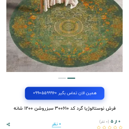
همین الان تماس بگیر 09905599960
فرش نوستالوژیا گرد کد 300610 سبزروشن 1200 شانه
0 از 5
(0 نفر)
0 نظر