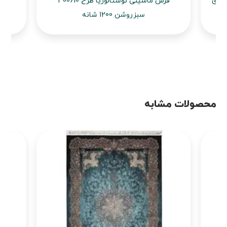
ینی نوستالوژیا طرح 300600 آجری
فرش ماشینی نوستالوژیا طرح 300610
سبزروشن 1200 شانه
محصولات مشابه