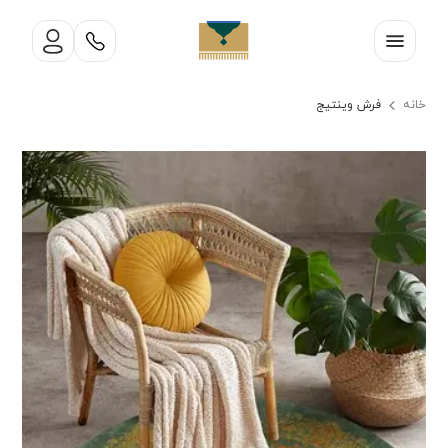
خانه
فرش وینتیج