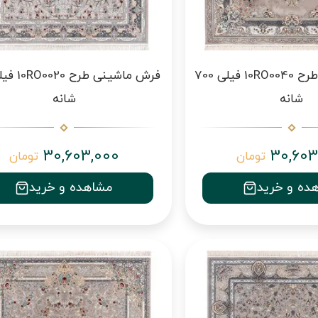
فرش ماشینی طرح 10RO0040 فیلی 700
شانه
شانه
30,603,000
30,603
تومان
تومان
ده و خرید
مشاهده و خرید