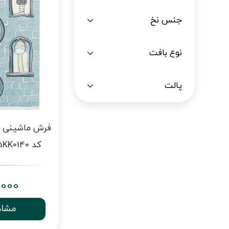
جنس نخ
نوع بافت
پالت
فرش ماشینی ک
کد 25KK0140 خاکستری 700 شانه
,000
مشاه