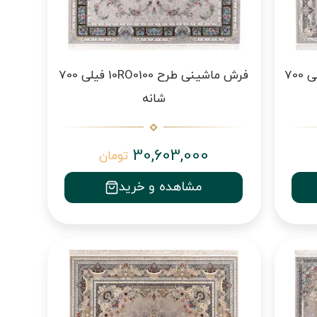
فرش ماشینی طرح 10RO0020 فیلی 700
فرش ماشینی طرح 10RO0100 فیلی 700
شانه
30,603,000
تومان
مشاهده و خرید