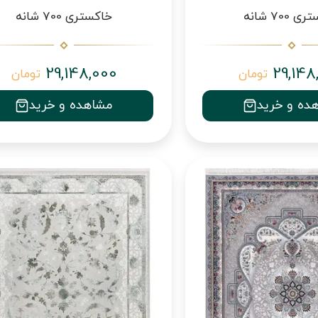
 700 شانه
خاکستری 700 شانه
29,148,000
29,148
تومان
تومان
ده و خرید
مشاهده و خرید