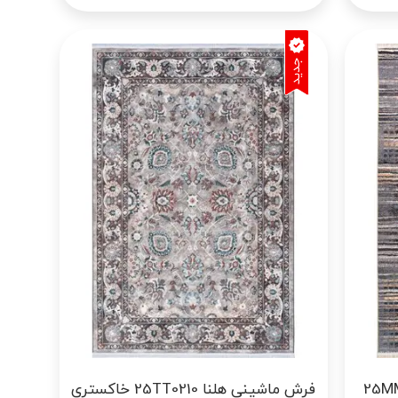
 طرح 25MM0050
فرش ماشینی هلنا 25TT0210 خاکستری