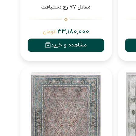
معادل 77 رج دستبافت
33,180,000
تومان
مشاهده و خرید