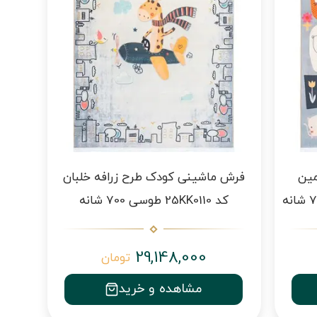
مین
فرش ماشینی کودک طرح زرافه خلبان
کد 25KK0110 طوسی 700 شانه
29,148,000
تومان
مشاهده و خرید