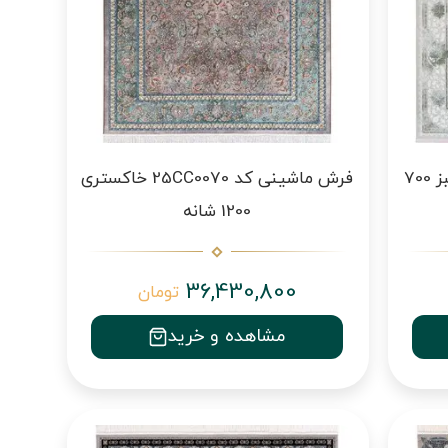
فرش ماشینی طرح 10HA0400 سبز 700
فرش ماشینی کد 25CC0070 خاکستری
1200 شانه
36,430,800
تومان
مشاهده و خرید