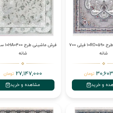
فرش ماشینی طرح 10RO0590 فیلی 700
شانه
شانه
27,147,000
30,603
تومان
تومان
ده و خرید
مشاهده و خرید