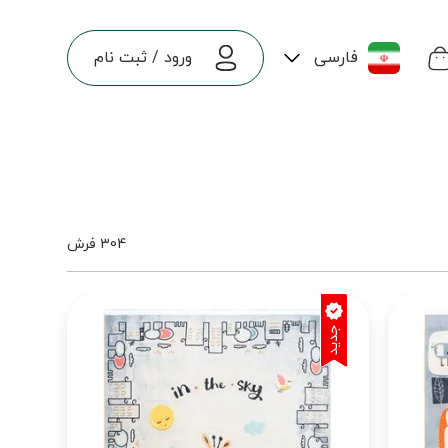
فارسی
ورود
/
ثبت نام
304 فرش