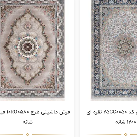
فرش ماشینی کد 25CC0050 نقره ای
1200 شانه
شانه