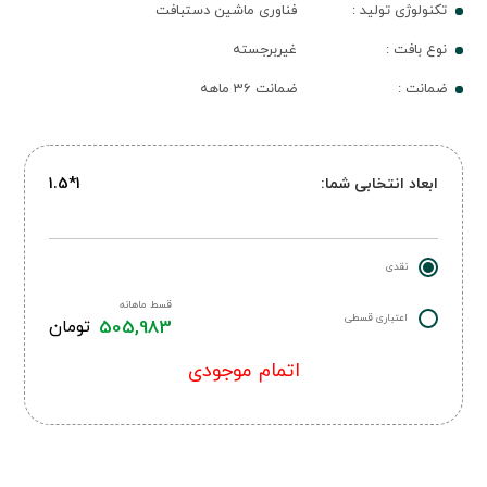
تکنولوژی تولید :
فناوری ماشین دستبافت
نوع بافت :
غیربرجسته
ضمانت :
ضمانت 36 ماهه
ابعاد انتخابی شما:
1*1.5
نقدی
قسط ماهانه
اعتباری قسطی
505,983
تومان
اتمام موجودی