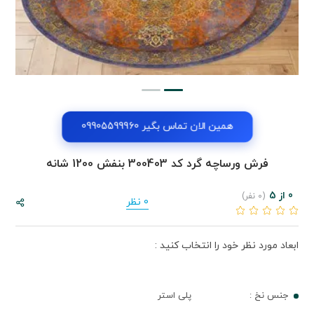
همین الان تماس بگیر 09905599960
فرش ورساچه گرد کد 300403 بنفش 1200 شانه
0 از 5
(0 نفر)
0 نظر
ابعاد مورد نظر خود را انتخاب کنید :
جنس نخ :
پلی استر