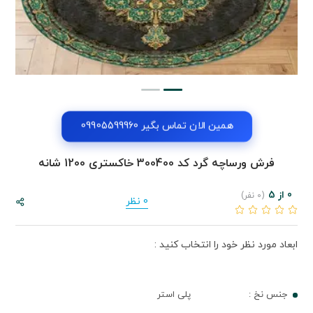
همین الان تماس بگیر 09905599960
فرش ورساچه گرد کد 300400 خاکستری 1200 شانه
0 از 5
(0 نفر)
0 نظر
ابعاد مورد نظر خود را انتخاب کنید :
جنس نخ :
پلی استر