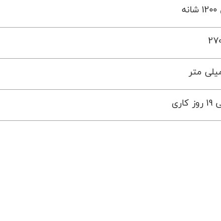
نه
270