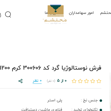
حتشم
امور سهامداران
تماس با ما
فرش نوستالوژیا گرد کد 300606 کرم 1200 شانه
0 از 5
0 نظر
(0 نفر)
جنس نخ :
پلی استر
تکنولوژی تولید :
فناوری ماشین دستبافت