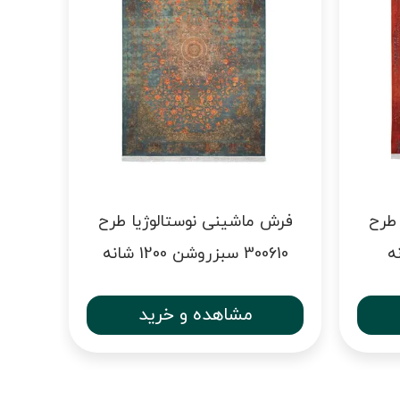
 طرح
فرش ماشینی نوستالوژیا طرح
300610 سبزروشن 1200 شانه
مشاهده و خرید