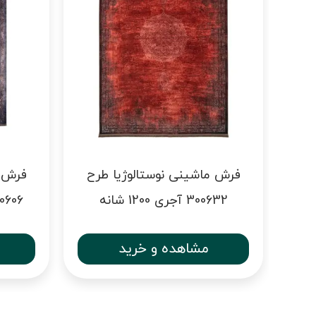
رح
فرش ماشینی نوستالوژیا طرح
فرش م
300632 آجری 1200 شانه
300606 خاکستری 
مشاهده و خرید