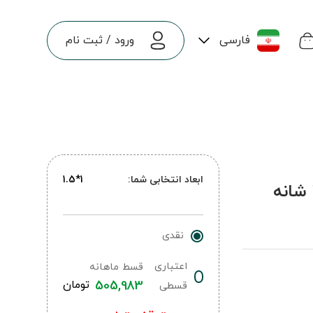
فارسی
ورود
/
ثبت نام
ابعاد انتخابی شما:
1*1.5
نقدی
اعتباری
قسط ماهانه
505,983
تومان
قسطی