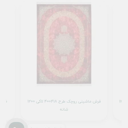
فرش ماشینی روچک طرح 400411 شرابی 1200
فرش ماشینی روچک طرح 400418 لاکی 1200
شانه