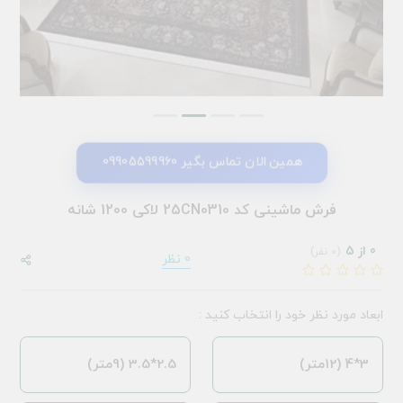
همین الان تماس بگیر 09905599960
فرش ماشینی کد 25CN0310 لاکی 1200 شانه
0 از 5
(0 نفر)
0 نظر
ابعاد مورد نظر خود را انتخاب کنید :
3*4 (12متر)
2.5*3.5 (9متر)