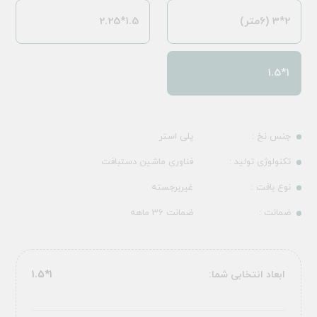
2*3 (6متر)
1.5*2.25
1*1.5
جنس نخ :
پلی استر
تکنولوژی تولید :
فناوری ماشین دستبافت
نوع بافت :
غیربرجسته
ضمانت :
ضمانت 36 ماهه
ابعاد انتخابی شما:
1*1.5