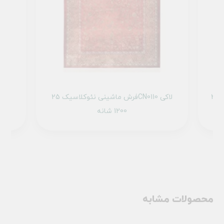
فرش ماشینی میراث کد 25NM0000 خزه ای
فرش ماشینی نئوکلاسیک 25CN0110 لاکی
1200 شانه
محصولات مشابه