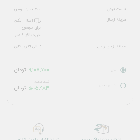
قیمت فرش:
9,107,700
تومان
هزینه ارسال:
ارسال رایگان
برای مجموع
خرید بالای ۹ متر
حداکثر زمان ارسال:
14 الی 19 روز کاری
9,107,700
تومان
نقدی
قسط ماهانه
اعتباری قسطی
505,983
تومان
امکان تحویل اکسپرس
هر لحظه از ساعات اداری