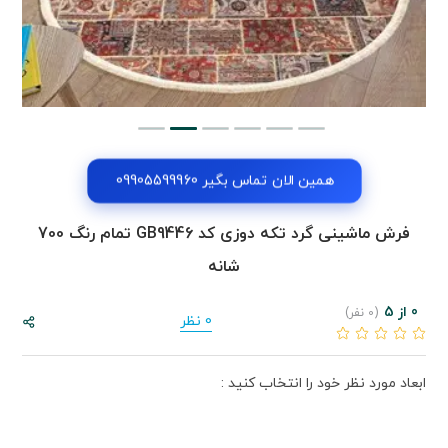
همین الان تماس بگیر 09905599960
فرش ماشینی گرد تکه دوزی کد GB9446 تمام رنگ 700
شانه
0 از 5
(0 نفر)
0 نظر
ابعاد مورد نظر خود را انتخاب کنید :