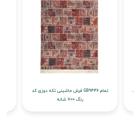
GB11
فرش ماشینی تکه دوزی کد GB9446 تمام
رنگ 700 شانه