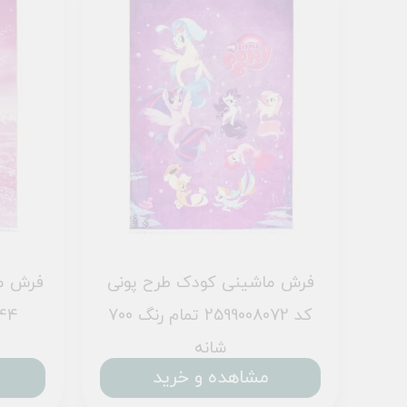
فرش ماشینی کودک طرح پونی
فرش ما
چولو کد 101229 تمام
کد 2599008072 تمام رنگ 700
101244 ص
شانه
مشاهده و خرید