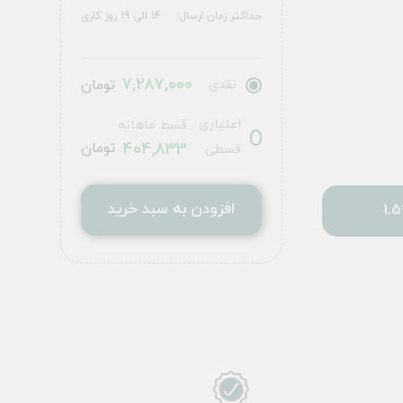
حداکثر زمان ارسال:
14 الی 19 روز کاری
7,287,000
نقدی
تومان
اعتباری
قسط ماهانه
404,833
تومان
قسطی
افزودن به سبد خرید