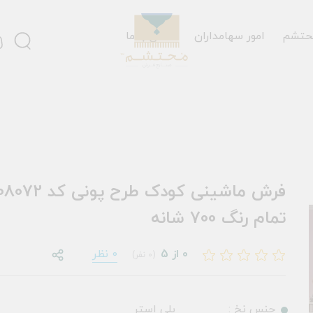
حتشم
امور سهامداران
تماس با ما
فرش ماشینی کودک طر
تمام رنگ 700 شانه
0 از 5
0 نظر
(0 نفر)
جنس نخ :
پلی استر