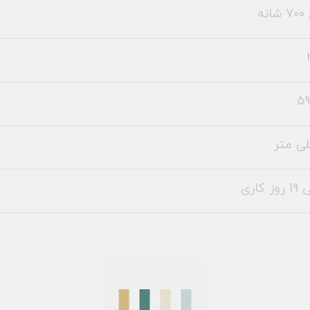
نه
59