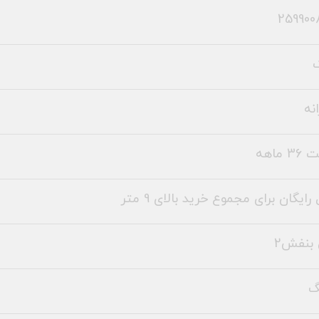
259900
نه
 ماهه
رایگان برای مجموع خرید بالای 9 متر
بنفش2