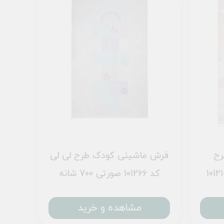
رح
فرش ماشینی کودک طرح لی لی
س و یونیکورن کد 101210
کد 101266 صورتی 700 شانه
مشاهده و خرید