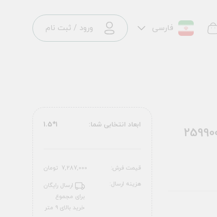
فارسی
ورود
/
ثبت نام
ابعاد انتخابی شما:
1*1.5
ح پونی کد 2599008072
قیمت فرش:
7,287,000
تومان
هزینه ارسال:
ارسال رایگان
برای مجموع
خرید بالای ۹ متر