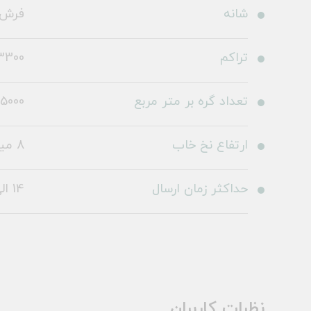
شانه
فرش 700 شا
تراکم
3300
تعداد گره بر متر مربع
5000
ارتفاع نخ خاب
8 میلی متر
حداکثر زمان ارسال
14 الی 19 روز کاری
نظرات کاربران