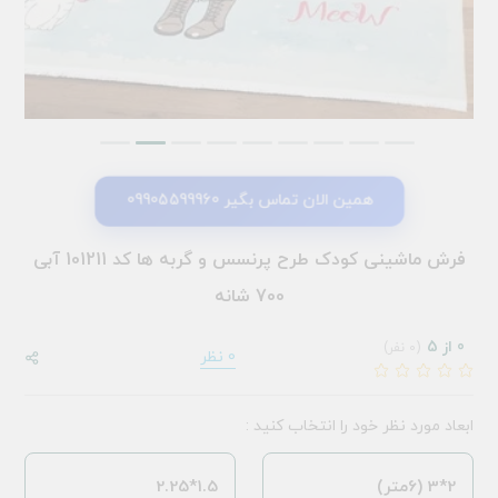
همین الان تماس بگیر 09905599960
فرش ماشینی کودک طرح پرنسس و گربه ها کد 101211 آبی
700 شانه
0 از 5
(0 نفر)
0 نظر
ابعاد مورد نظر خود را انتخاب کنید :
2*3 (6متر)
1.5*2.25