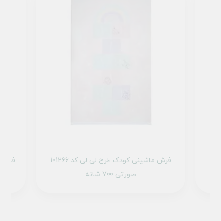
فرش ماشینی کودک طرح لی لی کد 101266
فرش م
صورتی 700 شانه