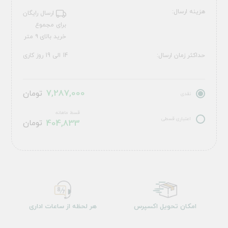
هزینه ارسال:
ارسال رایگان
برای مجموع
خرید بالای ۹ متر
حداکثر زمان ارسال:
14 الی 19 روز کاری
7,287,000
تومان
نقدی
قسط ماهانه
اعتباری قسطی
404,833
تومان
امکان تحویل اکسپرس
هر لحظه از ساعات اداری