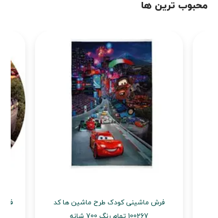
محبوب ترین ها
کد
فرش ماشینی کودک طرح ماشین ها کد
فرش 
100267 تمام رنگ 700 شانه