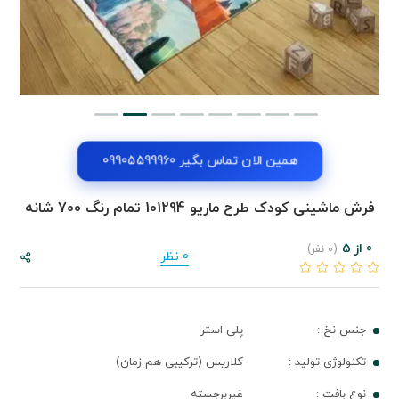
همین الان تماس بگیر 09905599960
فرش ماشینی کودک طرح ماریو 101294 تمام رنگ 700 شانه
0 از 5
(0 نفر)
0 نظر
جنس نخ :
پلی استر
تکنولوژی تولید :
کلاریس (ترکیبی هم زمان)
نوع بافت :
غیربرجسته