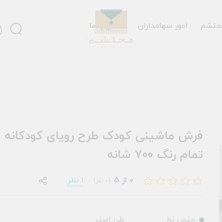
حتشم
امور سهامداران
تماس با ما
تمام رنگ 700 شانه
0 از 5
1 نظر
(0 نفر)
جنس نخ :
پلی استر