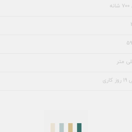
نه
59