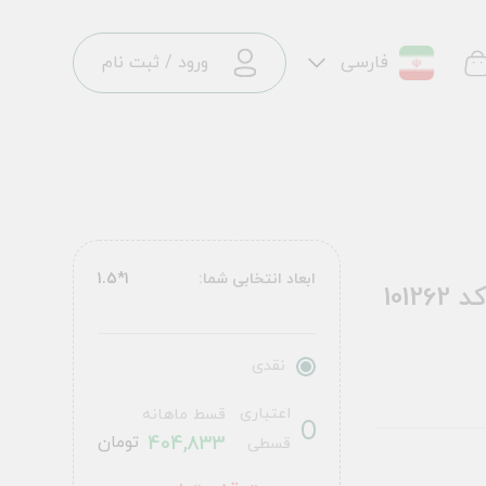
فارسی
ورود
/
ثبت نام
ابعاد انتخابی شما:
1*1.5
فرش ماشینی کودک طرح رویای کودکانه کد 101262
نقدی
اعتباری
قسط ماهانه
404,833
تومان
قسطی