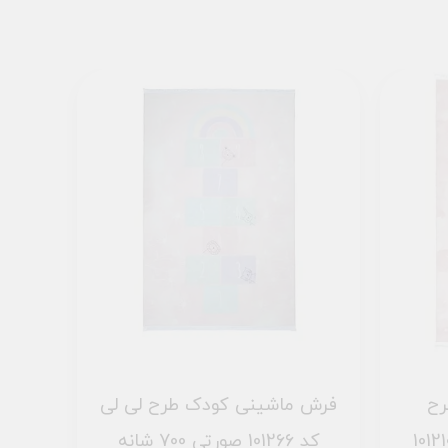
رح
فرش ماشینی کودک طرح لی لی
س و یونیکورن کد 101210
کد 101266 صورتی 700 شانه