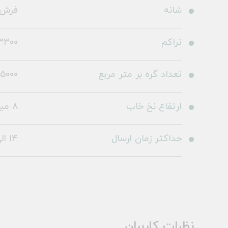
شانه
فرش 700 شا
تراکم
3300
تعداد گره بر متر مربع
5000
ارتفاع نخ خاب
8 میلی متر
حداکثر زمان ارسال
14 الی 19 روز کاری
نظرات کاربران