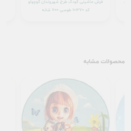
 کد
فرش ماشینی کودک طرح شهروندان کوچولو
فرش
کد 101270 طوسی 700 شانه
محصولات مشابه