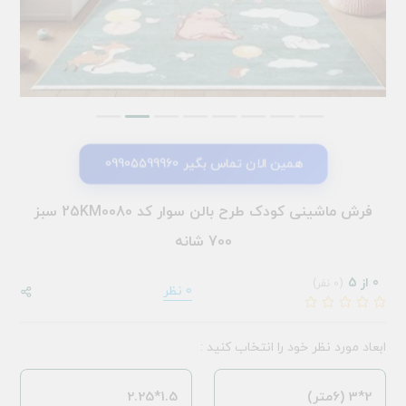
همین الان تماس بگیر 09905599960
فرش ماشینی کودک طرح بالن سوار کد 25KM0080 سبز
700 شانه
0 از 5
(0 نفر)
0 نظر
ابعاد مورد نظر خود را انتخاب کنید :
2*3 (6متر)
1.5*2.25