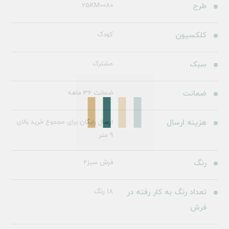
طرح
25KM0080
کلکسیون
کودک
سبک
مشترک
ضمانت
ضمانت 36 ماهه
هزینه ارسال
ارسال رایگان برای مجموع خرید بالای
9 متر
رنگ
فرش سبز2
تعداد رنگ به کار رفته در
18 رنگ
فرش