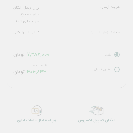
هزینه ارسال:
ارسال رایگان
برای مجموع
خرید بالای ۹ متر
حداکثر زمان ارسال:
14 الی 19 روز کاری
7,287,000
تومان
نقدی
قسط ماهانه
اعتباری قسطی
404,833
تومان
امکان تحویل اکسپرس
هر لحظه از ساعات اداری