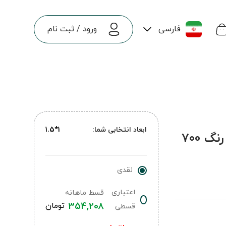
فارسی
ورود
/
ثبت نام
ابعاد انتخابی شما:
1*1.5
فرش ماشینی کوبیسم طرح 300210 تمام رنگ 700
نقدی
اعتباری
قسط ماهانه
354,208
تومان
قسطی