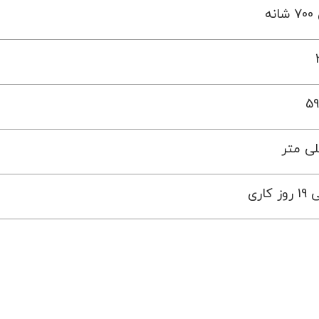
نه
59