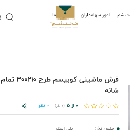
حتشم
امور سهامداران
تماس با ما
شانه
0 از 5
0 نظر
(0 نفر)
جنس نخ :
پلی استر