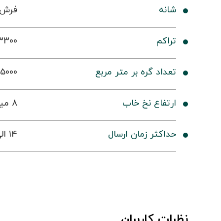
شانه
فرش 700 شا
تراکم
3300
تعداد گره بر متر مربع
5000
ارتفاع نخ خاب
8 میلی متر
حداکثر زمان ارسال
14 الی 19 روز کاری
نظرات کاربران