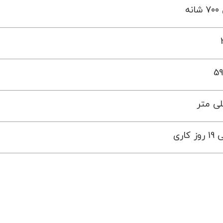
نه
59