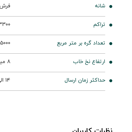
شانه
فرش 700 شا
تراکم
3300
تعداد گره بر متر مربع
5000
ارتفاع نخ خاب
8 میلی متر
حداکثر زمان ارسال
14 الی 19 روز کاری
نظرات کاربران