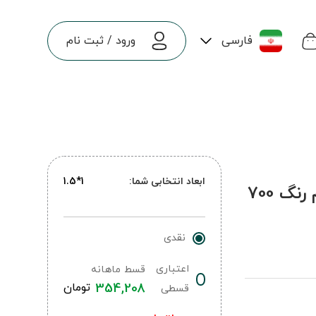
فارسی
ورود
/
ثبت نام
ابعاد انتخابی شما:
1*1.5
فرش ماشینی کوبیسم طرح 300207 تمام رنگ 700
نقدی
اعتباری
قسط ماهانه
354,208
تومان
قسطی