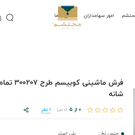
حتشم
امور سهامداران
تماس با ما
شانه
0 از 5
1 نظر
(0 نفر)
جنس نخ :
پلی استر