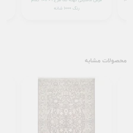
فرش ماشینی کهنه نما طرح 100623 کرم 1000
فرش ماشینی کهنه نما طرح 901409 تمام
رنگ 1000 شانه
محصولات مشابه