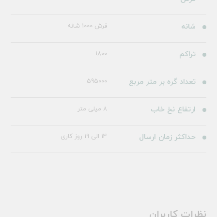
شانه
فرش 1000 شانه
تراکم
1800
تعداد گره بر متر مربع
595000
ارتفاع نخ خاب
8 میلی متر
حداکثر زمان ارسال
14 الی 19 روز کاری
نظرات کاربران