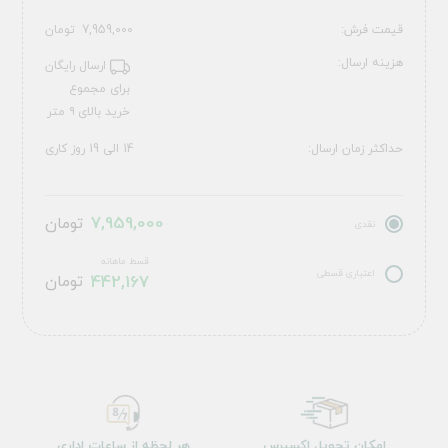
قیمت فرش:
7,959,000
تومان
هزینه ارسال:
ارسال رایگان
برای مجموع
خرید بالای ۹ متر
حداکثر زمان ارسال:
14 الی 19 روز کاری
7,959,000
تومان
نقدی
قسط ماهانه
اعتباری قسطی
442,167
تومان
امکان تحویل اکسپرس
هر لحظه از ساعات اداری