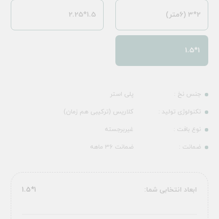
2*3 (6متر)
1.5*2.25
1*1.5
جنس نخ :
پلی استر
تکنولوژی تولید :
کلاریس (ترکیبی هم زمان)
نوع بافت :
غیربرجسته
ضمانت :
ضمانت 36 ماهه
ابعاد انتخابی شما:
1*1.5