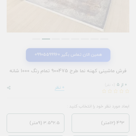
همین الان تماس بگیر 09905599960
فرش ماشینی کهنه نما طرح 900475 تمام رنگ 1000 شانه
0 از 5
(0 نفر)
0 نظر
ابعاد مورد نظر خود را انتخاب کنید :
3*4 (12متر)
2.5*3.5 (9متر)