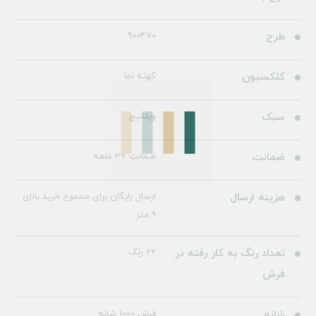
طرح
900470
کلکسیون
کهنه نما
سبک
وینتیج
ضمانت
ضمانت 36 ماهه
هزینه ارسال
ارسال رایگان برای مجموع خرید بالای
9 متر
تعداد رنگ به کار رفته در
22 رنگ
فرش
شانه
فرش 1000 شانه