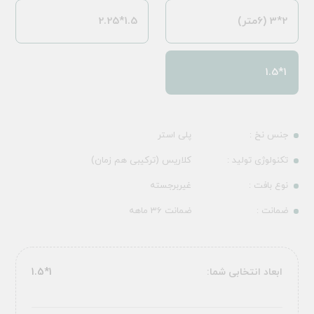
2*3 (6متر)
1.5*2.25
1*1.5
جنس نخ :
پلی استر
تکنولوژی تولید :
کلاریس (ترکیبی هم زمان)
نوع بافت :
غیربرجسته
ضمانت :
ضمانت 36 ماهه
ابعاد انتخابی شما:
1*1.5