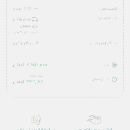
قیمت فرش:
7,959,000
تومان
هزینه ارسال:
ارسال رایگان
برای مجموع
خرید بالای ۹ متر
حداکثر زمان ارسال:
14 الی 19 روز کاری
7,959,000
تومان
نقدی
قسط ماهانه
اعتباری قسطی
442,167
تومان
امکان تحویل اکسپرس
هر لحظه از ساعات اداری