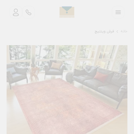
خانه
فرش وینتیج