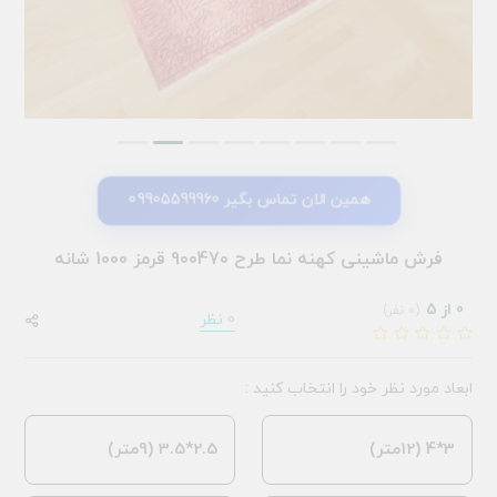
همین الان تماس بگیر 09905599960
فرش ماشینی کهنه نما طرح 900470 قرمز 1000 شانه
0 از 5
(0 نفر)
0 نظر
ابعاد مورد نظر خود را انتخاب کنید :
3*4 (12متر)
2.5*3.5 (9متر)