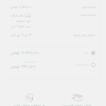
قیمت فرش:
7,959,000
تومان
هزینه ارسال:
ارسال رایگان
برای مجموع
خرید بالای ۹ متر
حداکثر زمان ارسال:
14 الی 19 روز کاری
7,959,000
تومان
نقدی
قسط ماهانه
اعتباری قسطی
442,167
تومان
امکان تحویل اکسپرس
هر لحظه از ساعات اداری