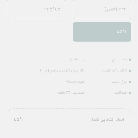
2*3 (6متر)
1.5*2.25
1*1.5
جنس نخ :
پلی استر
تکنولوژی تولید :
کلاریس (ترکیبی هم زمان)
نوع بافت :
غیربرجسته
ضمانت :
ضمانت 36 ماهه
ابعاد انتخابی شما:
1*1.5