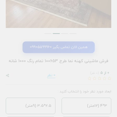
همین الان تماس بگیر 09905599960
فرش ماشینی کهنه نما طرح 100653 تمام رنگ 1000 شانه
0 از 5
(0 نفر)
0 نظر
ابعاد مورد نظر خود را انتخاب کنید :
3*4 (12متر)
2.5*3.5 (9متر)