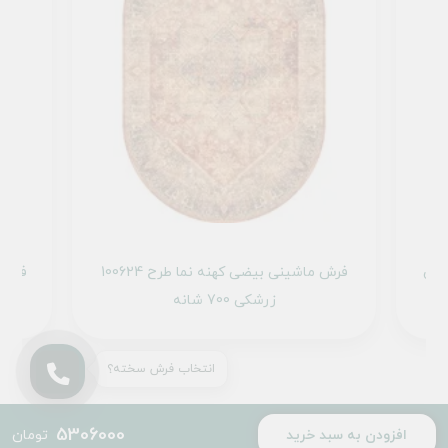
ما طرح 100600 زرشکی
فرش ماشینی بیضی کهنه نما طرح 100624
زرشکی 700 شانه
انتخاب فرش سخته؟
5306000
افزودن به سبد خرید
تومان