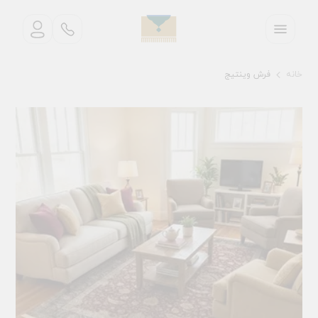
خانه
فرش وینتیج