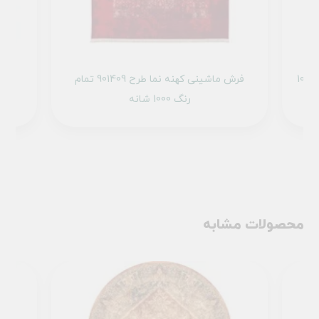
فرش ماشینی کهنه نما طرح 100623 کرم 1000
فرش ماشینی کهنه نما طرح 901409 تمام
رنگ 1000 شانه
محصولات مشابه