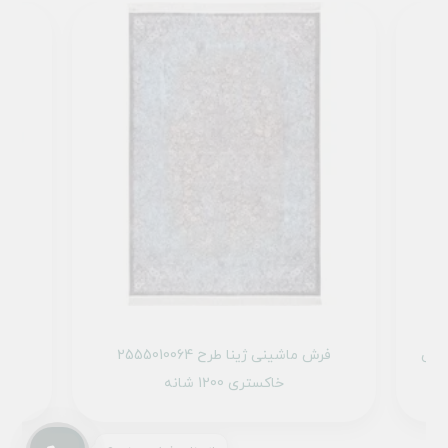
ا طرح 2555011062 طوسی
فرش ماشینی ژینا طرح 2555010064
خاکستری 1200 شانه