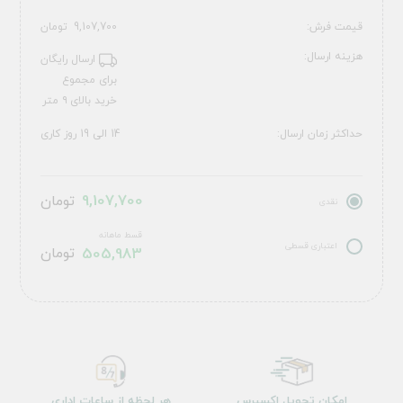
قیمت فرش:
9,107,700
تومان
هزینه ارسال:
ارسال رایگان
برای مجموع
خرید بالای ۹ متر
حداکثر زمان ارسال:
14 الی 19 روز کاری
9,107,700
تومان
نقدی
قسط ماهانه
اعتباری قسطی
505,983
تومان
امکان تحویل اکسپرس
هر لحظه از ساعات اداری