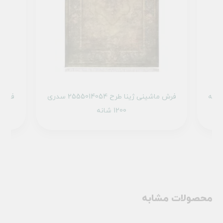
 طرح 2555012017 نسکافه
فرش ماشینی ژینا طرح 2555014054 سدری
1200 شانه
محصولات مشابه