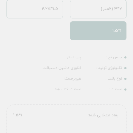
2*3 (6متر)
1.5*2.25
1*1.5
جنس نخ :
پلی استر
تکنولوژی تولید :
فناوری ماشین دستبافت
نوع بافت :
غیربرجسته
ضمانت :
ضمانت 36 ماهه
ابعاد انتخابی شما:
1*1.5