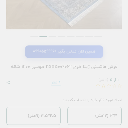
همین الان تماس بگیر 09905599960
فرش ماشینی ژینا طرح 2555009062 طوسی 1200 شانه
0 از 5
(0 نفر)
0 نظر
ابعاد مورد نظر خود را انتخاب کنید :
3*4 (12متر)
2.5*3.5 (9متر)