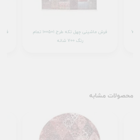
فرش چهل تکه گرد کد 100501 تمام رنگ 700
فرش ماشینی چهل تکه طرح 100501 تمام
رنگ 700 شانه
محصولات مشابه