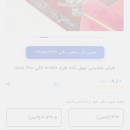
همین الان تماس بگیر 09905599960
فرش ماشینی چهل تکه طرح 100510 لاکی 700 شانه
0 از 5
(0 نفر)
1 نظر
ابعاد مورد نظر خود را انتخاب کنید :
3*4 (12متر)
2.5*3.5 (9متر)