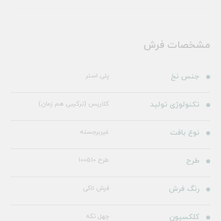
مشخصات فرش
جنس نخ
پلی استر
تکنولوژی تولید
کلاریس (ترکیبی هم زمان)
نوع بافت
غیربرجسته
طرح
طرح 100510
رنگ فرش
فرش لاکی
کلکسیون
چهل تکه