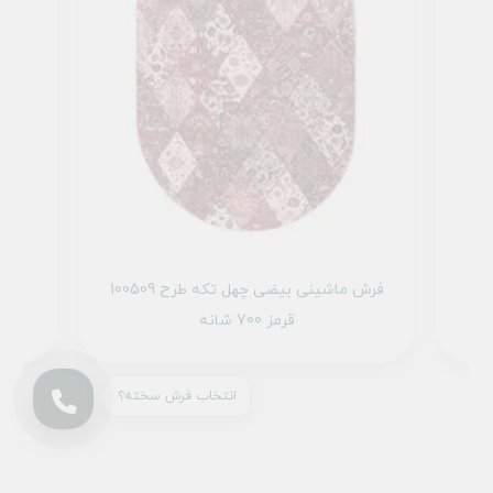
هل تکه طرح 100509 قرمز
فرش ماشینی بیضی چهل تکه طرح 100509
قرمز 700 شانه
انتخاب فرش سخته؟