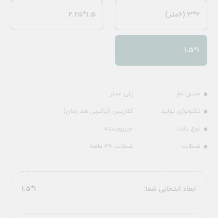
2*3 (6متر)
1.5*2.25
1*1.5
جنس نخ :
پلی استر
تکنولوژی تولید :
کلاریس (ترکیبی هم زمان)
نوع بافت :
غیربرجسته
ضمانت :
ضمانت 36 ماهه
ابعاد انتخابی شما:
1*1.5