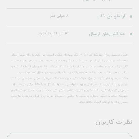
ارتفاع نخ خاب
8 میلی متر
حداکثر زمان ارسال
14 الی 19 روز کاری
فرش محتشم طرح چهل‌تکه کد 100510 رنگ سرمه‌ای ممکن است این تصور را برای شما ایجاد
نماید که خرید این فرش فضای منزل شما را دلگیر و محزون خواهد نمود. در نظر داشته باشید
کاربرد رنگ سرمه‌ای عظمت، اصالت، و ثبات را در فضا القا می‌کند. رنگ سرمه‌ای الزاماً رنگ تیره و
دلگیر نیست و کاربرد سایر رنگ‌ها مشخص‌کننده سبک واقعی چیدمان منزل شما خواهد بود.
رنگ سرمه‌ای تقریباً با هر نوع سبک دکوراسیون هماهنگ می‌شود. فرش سرمه‌ای در کنار
مبلمانی با ترکیب رنگ سرمه‌ای و زرد دکوراسیون شمارا متعادل و بانشاط جلوه خواهد داد.
درصورتی‌که خواستارید تا آرامش بیشتری در فضا حاکم شود حتماً از رنگ سفید در مبلمان و
دیوارها استفاده کنید. دیوارهای سفید با مبلمان سفید و سرمه‌ای و فرش سرمه‌ای هارمونی
بسیار زیادی را در فضا ایجاد خواهد نمود.
نظرات کاربران