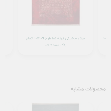
فرش ماشینی کهنه نما طرح 100623 کرم 1000
فرش ماشینی کهنه نما طرح 901409 تمام
رنگ 1000 شانه
محصولات مشابه