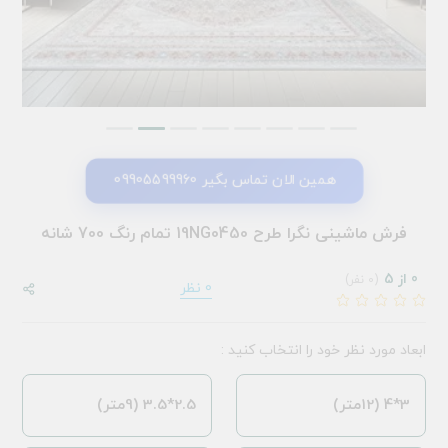
همین الان تماس بگیر 09905599960
فرش ماشینی نگرا طرح 19NG0450 تمام رنگ 700 شانه
0 از 5
(0 نفر)
0 نظر
ابعاد مورد نظر خود را انتخاب کنید :
3*4 (12متر)
2.5*3.5 (9متر)