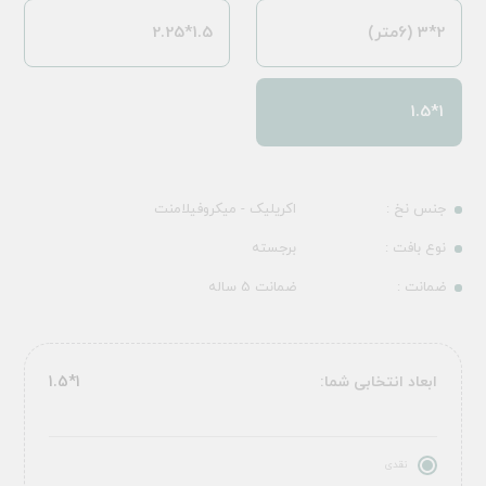
2*3 (6متر)
1.5*2.25
1*1.5
جنس نخ :
اکریلیک - میکروفیلامنت
نوع بافت :
برجسته
ضمانت :
ضمانت 5 ساله
ابعاد انتخابی شما:
1*1.5
نقدی