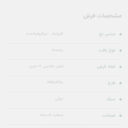
مشخصات فرش
جنس نخ
اکریلیک - میکروفیلامنت
نوع بافت
برجسته
ابعاد فرش
فرش ماشینی 12 متری
طرح
19NG0450
سبک
ایرانی
ضمانت
ضمانت 5 ساله