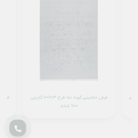
طرح 100611 خاکستری
فرش ماشینی کهنه نما طرح 100603 کاربنی
700 شانه
انتخاب فرش سخته؟