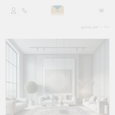
خانه
فرش وینتیج