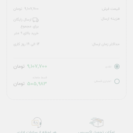
قیمت فرش:
9,107,700
تومان
هزینه ارسال:
ارسال رایگان
برای مجموع
خرید بالای ۹ متر
حداکثر زمان ارسال:
14 الی 19 روز کاری
9,107,700
تومان
نقدی
قسط ماهانه
اعتباری قسطی
505,983
تومان
امکان تحویل اکسپرس
هر لحظه از ساعات اداری