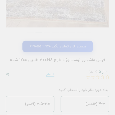
همین الان تماس بگیر 09905599960
فرش ماشینی نوستالوژیا طرح 300618 طلایی 1200 شانه
0 از 5
(0 نفر)
0 نظر
ابعاد مورد نظر خود را انتخاب کنید :
3*4 (12متر)
2.5*3.5 (9متر)