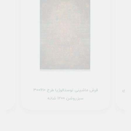
ینی نوستالوژیا طرح 300600 آجری
فرش ماشینی نوستالوژیا طرح 300610
سبزروشن 1200 شانه