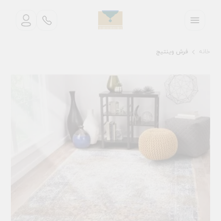
خانه
فرش وینتیج