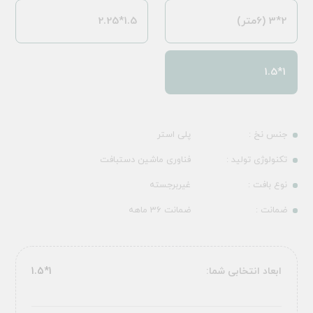
2*3 (6متر)
1.5*2.25
1*1.5
جنس نخ :
پلی استر
تکنولوژی تولید :
فناوری ماشین دستبافت
نوع بافت :
غیربرجسته
ضمانت :
ضمانت 36 ماهه
ابعاد انتخابی شما:
1*1.5