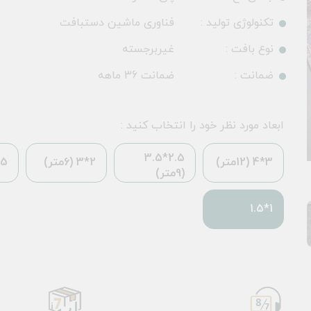
تکنولوژی تولید :
فناوری ماشین دستبافت
نوع بافت :
غیربرجسته
ضمانت :
ضمانت 36 ماهه
ابعاد مورد نظر خود را انتخاب کنید :
2.5*3.5
3*4 (12متر)
2*3 (6متر)
*2.25
(9متر)
1*1.5