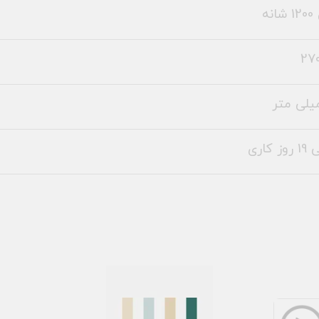
نه
270