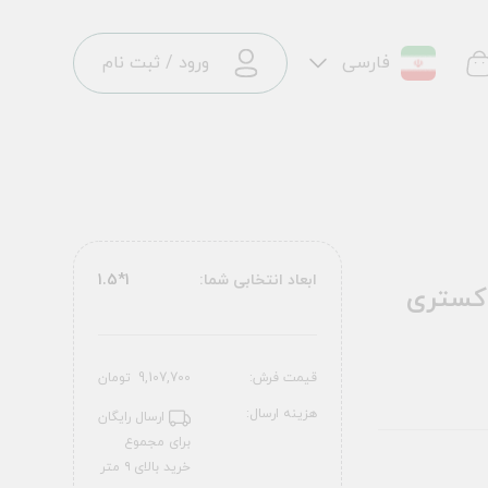
فارسی
ورود
/
ثبت نام
ابعاد انتخابی شما:
1*1.5
وستالوژیا طرح 300609 خاکستری
قیمت فرش:
9,107,700
تومان
هزینه ارسال:
ارسال رایگان
برای مجموع
خرید بالای ۹ متر