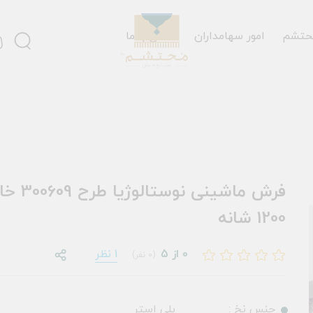
حتشم
امور سهامداران
تماس با ما
فرش ماشینی ن
1200 شانه
0 از 5
1 نظر
(0 نفر)
جنس نخ :
پلی استر