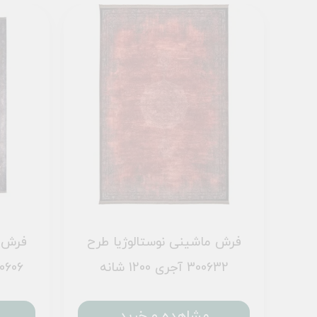
رح
فرش ماشینی نوستالوژیا طرح
فرش م
300632 آجری 1200 شانه
300606 خاکستری 
مشاهده و خرید