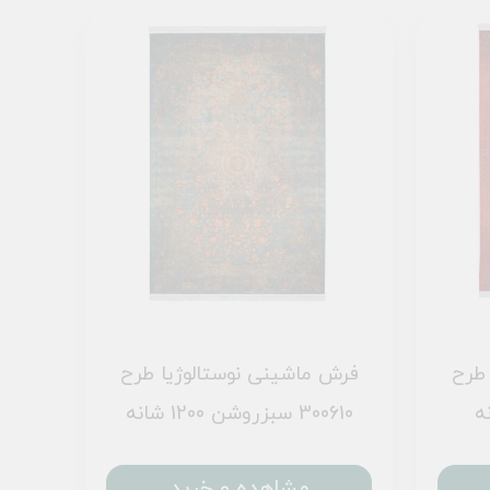
 طرح
فرش ماشینی نوستالوژیا طرح
300610 سبزروشن 1200 شانه
مشاهده و خرید