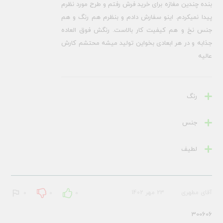
بنده چندین مغازه برای خرید فرش رفتم و طرح مورد نظرم
پیدا نمیکردم. اینو سفارش دادم و بنظرم هم رنگ و هم
جنس نخ و هم کیفیت کار بالاست. رنگش فوق العاده
جذابه و در هر ابعادی بخواین تولید میشه محتشم کارش
عالیه
رنگ
جنس
لطیف
آقای مطهری
23 مهر 1402
0
0
0
300606