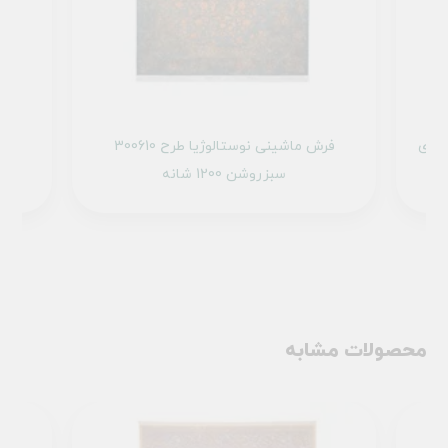
ینی نوستالوژیا طرح 300600 آجری
فرش ماشینی نوستالوژیا طرح 300610
سبزروشن 1200 شانه
محصولات مشابه