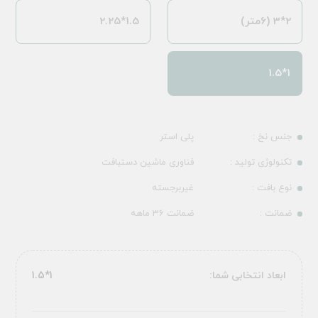
2*3 (6متر)
1.5*2.25
1*1.5
جنس نخ :
پلی استر
تکنولوژی تولید :
فناوری ماشین دستبافت
نوع بافت :
غیربرجسته
ضمانت :
ضمانت 36 ماهه
ابعاد انتخابی شما:
1*1.5