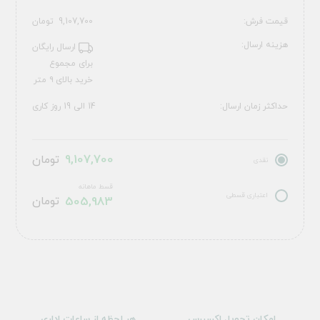
قیمت فرش:
9,107,700
تومان
هزینه ارسال:
ارسال رایگان
برای مجموع
خرید بالای ۹ متر
حداکثر زمان ارسال:
14 الی 19 روز کاری
9,107,700
تومان
نقدی
قسط ماهانه
اعتباری قسطی
505,983
تومان
امکان تحویل اکسپرس
هر لحظه از ساعات اداری