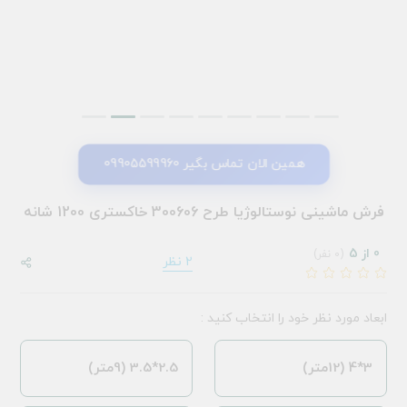
همین الان تماس بگیر 09905599960
فرش ماشینی نوستالوژیا طرح 300606 خاکستری 1200 شانه
0 از 5
(0 نفر)
2 نظر
ابعاد مورد نظر خود را انتخاب کنید :
3*4 (12متر)
2.5*3.5 (9متر)