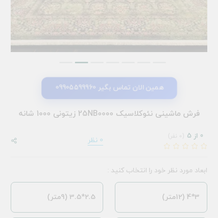
همین الان تماس بگیر 09905599960
فرش ماشینی نئوکلاسیک 25NB0000 زیتونی 1000 شانه
0 از 5
(0 نفر)
0 نظر
ابعاد مورد نظر خود را انتخاب کنید :
3*4 (12متر)
2.5*3.5 (9متر)