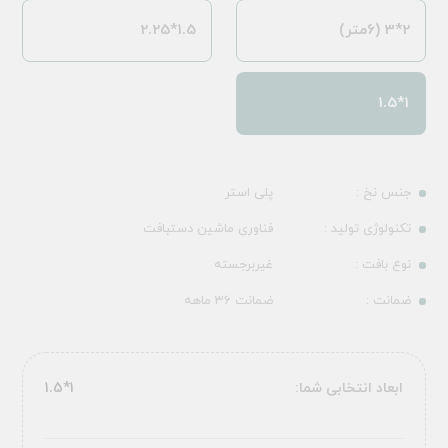
2*3 (6متر)
1.5*2.25
1*1.5
جنس نخ :
پلی استر
تکنولوژی تولید :
فناوری ماشین دستبافت
نوع بافت :
غیربرجسته
ضمانت :
ضمانت 36 ماهه
ابعاد انتخابی شما:
1*1.5