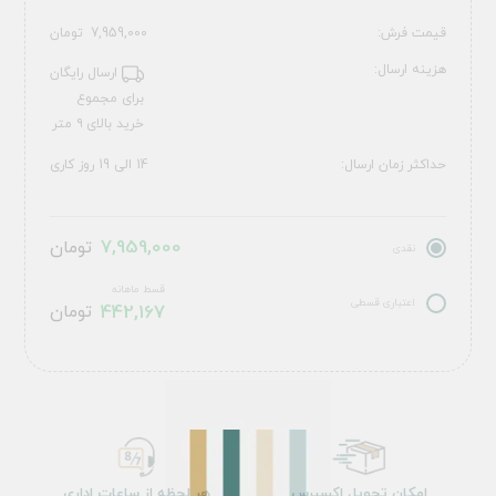
قیمت فرش:
7,959,000
تومان
هزینه ارسال:
ارسال رایگان
برای مجموع
خرید بالای ۹ متر
حداکثر زمان ارسال:
14 الی 19 روز کاری
7,959,000
تومان
نقدی
قسط ماهانه
اعتباری قسطی
442,167
تومان
امکان تحویل اکسپرس
هر لحظه از ساعات اداری