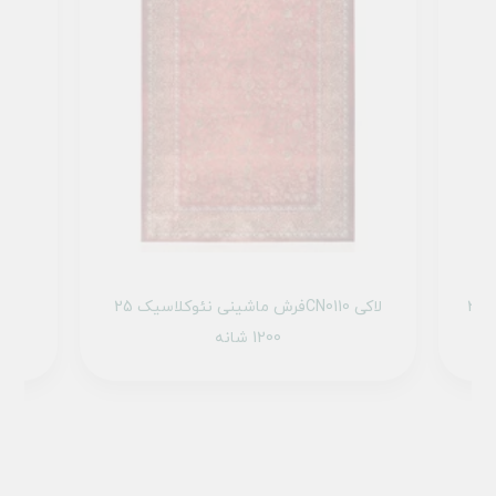
فرش ماشینی میراث کد 25NM0000 خزه ای
فرش ماشینی نئوکلاسیک 25CN0110 لاکی
1200 شانه