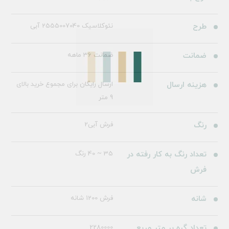
طرح
نئوکلاسیک 2555007040 آبی
ضمانت
ضمانت 36 ماهه
هزینه ارسال
ارسال رایگان برای مجموع خرید بالای
9 متر
رنگ
فرش آبی2
تعداد رنگ به کار رفته در
35 ~ 40 رنگ
فرش
شانه
فرش 1200 شانه
تعداد گره بر متر مربع
2280000