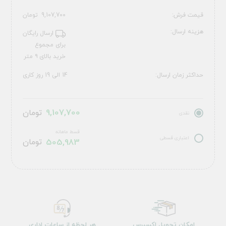
قیمت فرش:
9,107,700
تومان
هزینه ارسال:
ارسال رایگان
برای مجموع
خرید بالای ۹ متر
حداکثر زمان ارسال:
14 الی 19 روز کاری
9,107,700
تومان
نقدی
قسط ماهانه
اعتباری قسطی
505,983
تومان
امکان تحویل اکسپرس
هر لحظه از ساعات اداری