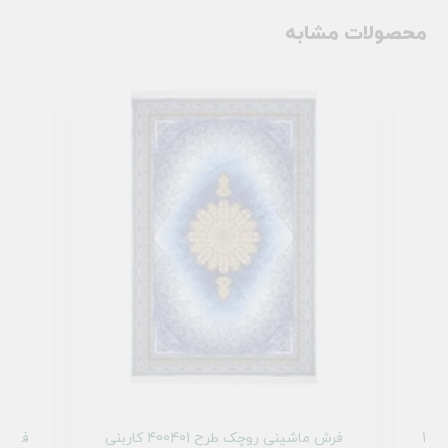
محصولات مشابه
رش ماشینی روچک طرح 400401 آبی 1200
فرش ماشینی روچک طرح 400401 کاربنی