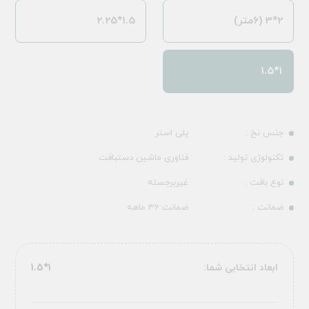
2*3 (6متر)
1.5*2.25
1*1.5
جنس نخ :
پلی استر
تکنولوژی تولید :
فناوری ماشین دستبافت
نوع بافت :
غیربرجسته
ضمانت :
ضمانت 36 ماهه
ابعاد انتخابی شما:
1*1.5