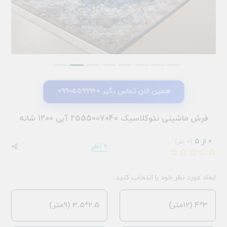
همین الان تماس بگیر 09905599960
فرش ماشینی نئوکلاسیک 2555007040 آبی 1200 شانه
0 از 5
(0 نفر)
0 نظر
ابعاد مورد نظر خود را انتخاب کنید :
3*4 (12متر)
2.5*3.5 (9متر)