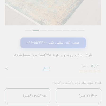
همین الان تماس بگیر 09905599960
فرش ماشینی مدرن طرح 900438 سبز 1000 شانه
0 از 5
(0 نفر)
0 نظر
ابعاد مورد نظر خود را انتخاب کنید :
3*4 (12متر)
2.5*3.5 (9متر)