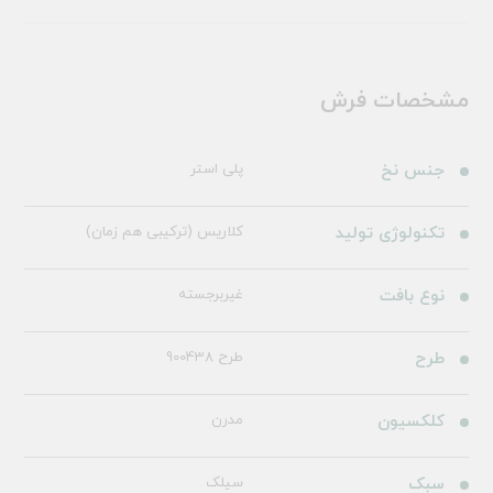
مشخصات فرش
جنس نخ
پلی استر
تکنولوژی تولید
کلاریس (ترکیبی هم زمان)
نوع بافت
غیربرجسته
طرح
طرح 900438
کلکسیون
مدرن
سبک
سیلک