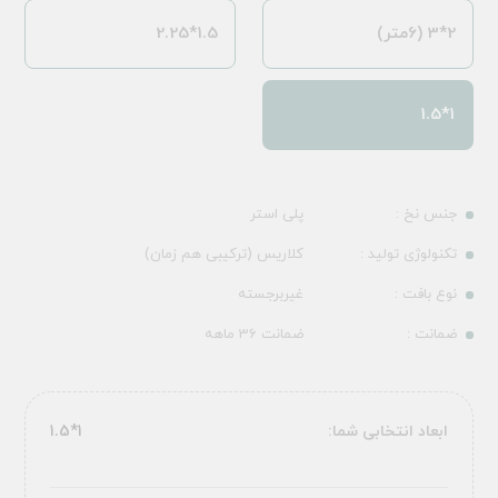
2*3 (6متر)
1.5*2.25
1*1.5
جنس نخ :
پلی استر
تکنولوژی تولید :
کلاریس (ترکیبی هم زمان)
نوع بافت :
غیربرجسته
ضمانت :
ضمانت 36 ماهه
ابعاد انتخابی شما:
1*1.5