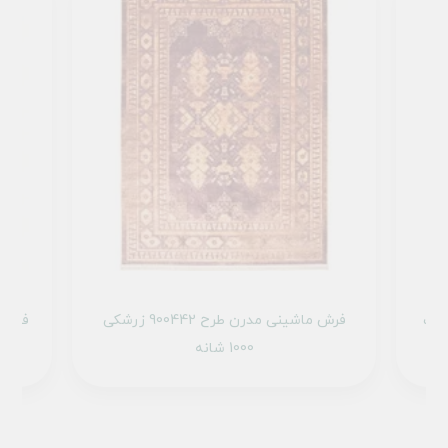
90140 تمام رنگ
فرش ماشینی مدرن طرح 900442 زرشکی
1000 شانه