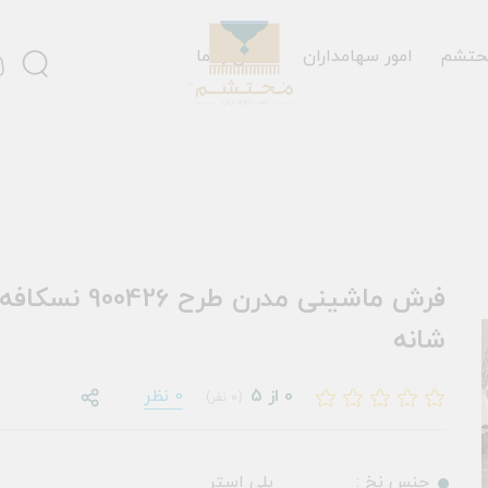
حتشم
امور سهامداران
تماس با ما
شانه
0 از 5
0 نظر
(0 نفر)
جنس نخ :
پلی استر