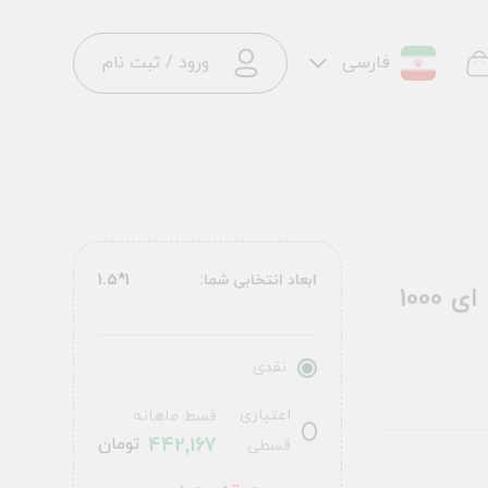
فارسی
ورود
/
ثبت نام
ابعاد انتخابی شما:
1*1.5
فرش ماشینی مدرن طرح 900426 نسکافه ای 1000
نقدی
اعتباری
قسط ماهانه
442,167
تومان
قسطی