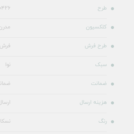
طرح
0426
کلکسیون
مدرن
طرح فرش
فرش 
سبک
نوا
ضمانت
ضمانت 36
هزینه ارسال
ارسال 
رنگ
نسکا