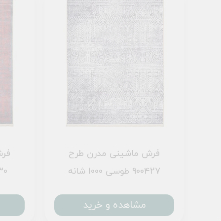
فرش ماشینی مدرن طرح
فرش
900427 طوسی 1000 شانه
900430
مشاهده و خرید