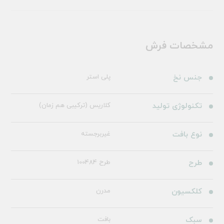
مشخصات فرش
جنس نخ
پلی استر
تکنولوژی تولید
کلاریس (ترکیبی هم زمان)
نوع بافت
غیربرجسته
طرح
طرح 100484
کلکسیون
مدرن
سبک
بافت