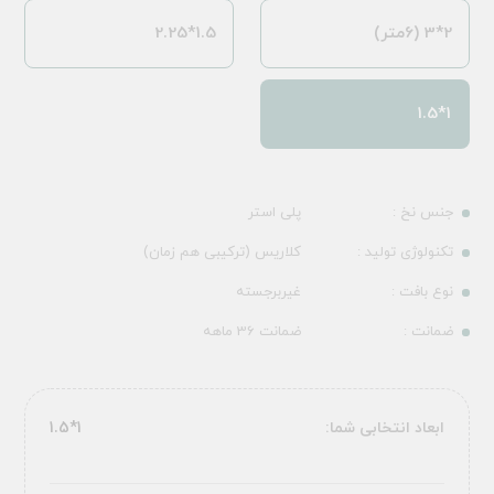
2*3 (6متر)
1.5*2.25
1*1.5
جنس نخ :
پلی استر
تکنولوژی تولید :
کلاریس (ترکیبی هم زمان)
نوع بافت :
غیربرجسته
ضمانت :
ضمانت 36 ماهه
ابعاد انتخابی شما:
1*1.5