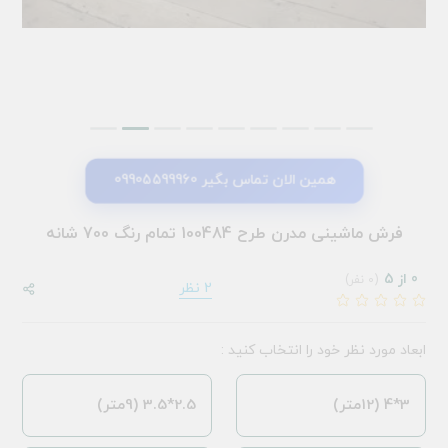
همین الان تماس بگیر 09905599960
فرش ماشینی مدرن طرح 100484 تمام رنگ 700 شانه
0 از 5
(0 نفر)
2 نظر
ابعاد مورد نظر خود را انتخاب کنید :
3*4 (12متر)
2.5*3.5 (9متر)