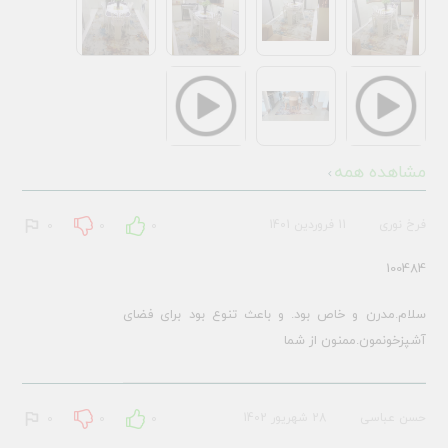
مشاهده همه
فرخ نوری
11 فروردین 1401
0
0
0
100484
سلام.مدرن و خاص بود. و باعث تنوع بود برای فضای
آشپزخونمون.ممنون از شما
حسن عباسی
28 شهریور 1402
0
0
0