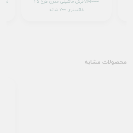
فرش ماشینی مدرن طرح 100440 سبز 700
فرش ماشینی مدرن طرح 25MM0000
خاکستری 700 شانه
محصولات مشابه