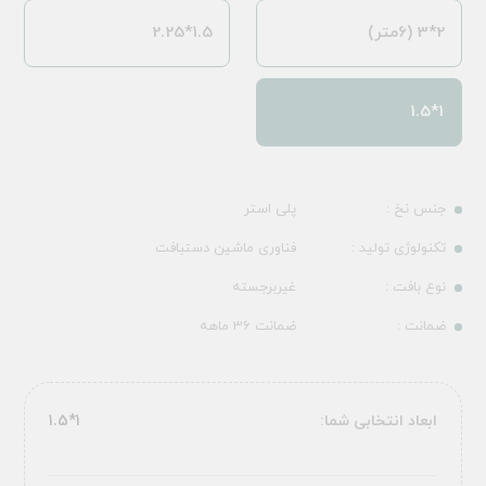
2*3 (6متر)
1.5*2.25
1*1.5
جنس نخ :
پلی استر
تکنولوژی تولید :
فناوری ماشین دستبافت
نوع بافت :
غیربرجسته
ضمانت :
ضمانت 36 ماهه
ابعاد انتخابی شما:
1*1.5