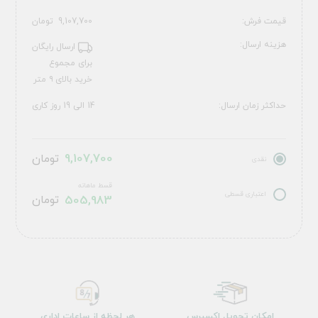
قیمت فرش:
9,107,700
تومان
هزینه ارسال:
ارسال رایگان
برای مجموع
خرید بالای ۹ متر
حداکثر زمان ارسال:
14 الی 19 روز کاری
9,107,700
تومان
نقدی
قسط ماهانه
اعتباری قسطی
505,983
تومان
امکان تحویل اکسپرس
هر لحظه از ساعات اداری