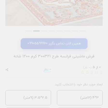
همین الان تماس بگیر 09905599960
فرش ماشینی فرانسه طرح 300321 کرم 1200 شانه
0 از 5
(0 نفر)
0 نظر
ابعاد مورد نظر خود را انتخاب کنید :
3*4 (12متر)
2.5*3.5 (9متر)