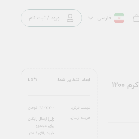
فارسی
ورود
/
ثبت نام
ابعاد انتخابی شما:
1*1.5
فرش ماشینی فرانسه طرح 2555020004 کرم 1200
قیمت فرش:
9,107,700
تومان
هزینه ارسال:
ارسال رایگان
برای مجموع
خرید بالای ۹ متر