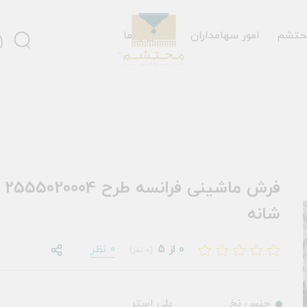
حتشم
امور سهامداران
تماس با ما
شانه
0 از 5
0 نظر
(0 نفر)
جنس نخ :
پلی استر