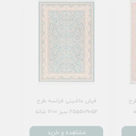
رح
فرش ماشینی فرانسه طرح
2555019052 سبز 1200 شانه
مشاهده و خرید