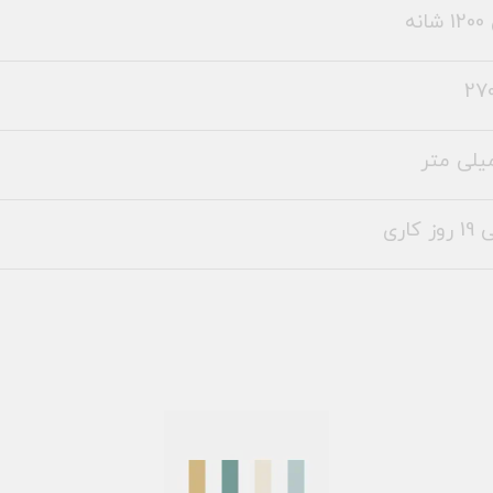
نه
270