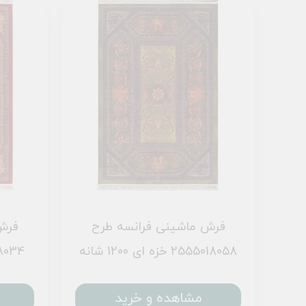
ح
فرش ماشینی فرانسه طرح
فرش
2555018058 خزه ای 1200 شانه
2555018034
مشاهده و خرید