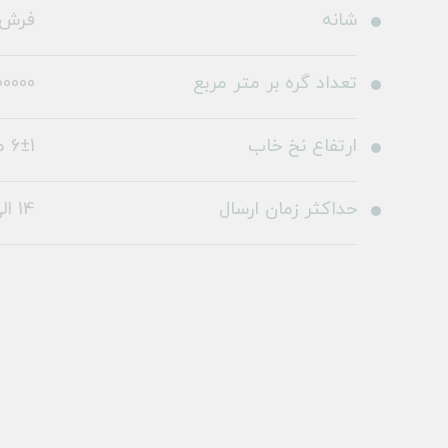
شانه
فرش 1200 شا
تعداد گره بر متر مربع
0000
ارتفاع نخ خاب
6±1 میلی متر
حداکثر زمان ارسال
14 الی 19 روز کاری