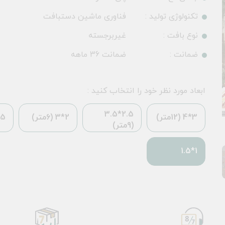
تکنولوژی تولید :
فناوری ماشین دستبافت
نوع بافت :
غیربرجسته
ضمانت :
ضمانت 36 ماهه
ابعاد مورد نظر خود را انتخاب کنید :
2.5*3.5
3*4 (12متر)
2*3 (6متر)
*2.25
(9متر)
1*1.5