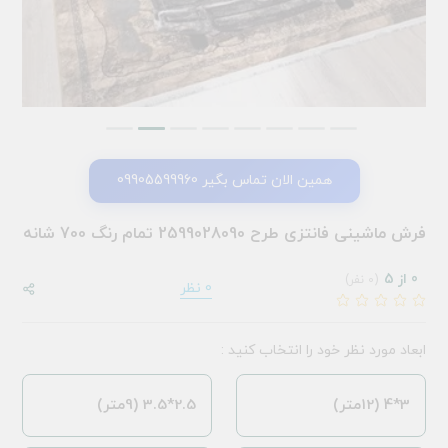
همین الان تماس بگیر 09905599960
فرش ماشینی فانتزی طرح 2599028090 تمام رنگ 700 شانه
0 از 5
(0 نفر)
0 نظر
ابعاد مورد نظر خود را انتخاب کنید :
3*4 (12متر)
2.5*3.5 (9متر)