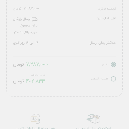
قیمت فرش:
7,287,000
تومان
هزینه ارسال:
ارسال رایگان
برای مجموع
خرید بالای ۹ متر
حداکثر زمان ارسال:
14 الی 19 روز کاری
7,287,000
تومان
نقدی
قسط ماهانه
اعتباری قسطی
404,833
تومان
امکان تحویل اکسپرس
هر لحظه از ساعات اداری