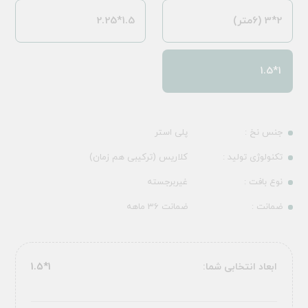
2*3 (6متر)
1.5*2.25
1*1.5
جنس نخ :
پلی استر
تکنولوژی تولید :
کلاریس (ترکیبی هم زمان)
نوع بافت :
غیربرجسته
ضمانت :
ضمانت 36 ماهه
ابعاد انتخابی شما:
1*1.5