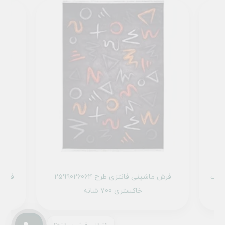
ح 101445 تمام رنگ
فرش ماشینی فانتزی طرح 2599026064
خاکستری 700 شانه