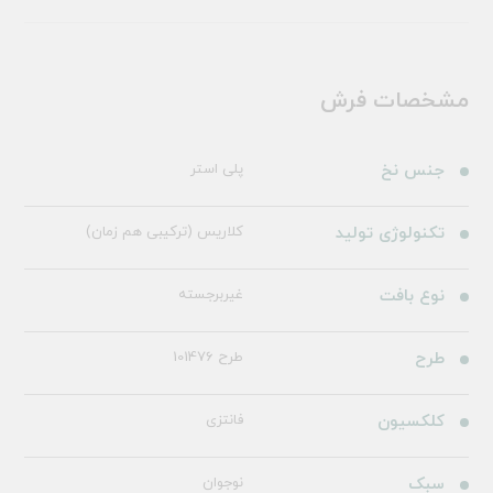
مشخصات فرش
جنس نخ
پلی استر
تکنولوژی تولید
کلاریس (ترکیبی هم زمان)
نوع بافت
غیربرجسته
طرح
طرح 101476
کلکسیون
فانتزی
سبک
نوجوان