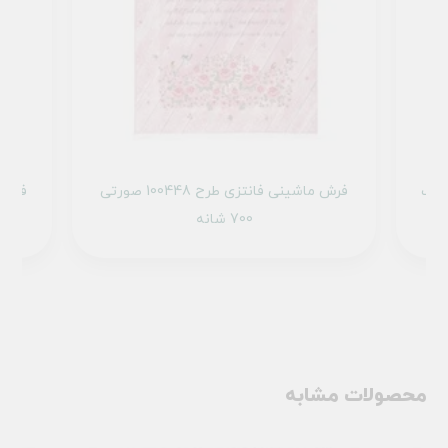
 101429 تمام رنگ
فرش ماشینی فانتزی طرح 100448 صورتی
700 شانه
محصولات مشابه