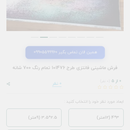
همین الان تماس بگیر 09905599960
فرش ماشینی فانتزی طرح 101476 تمام رنگ 700 شانه
0 از 5
(0 نفر)
0 نظر
ابعاد مورد نظر خود را انتخاب کنید :
3*4 (12متر)
2.5*3.5 (9متر)