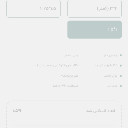
2*3 (6متر)
1.5*2.25
1*1.5
جنس نخ :
پلی استر
تکنولوژی تولید :
کلاریس (ترکیبی هم زمان)
نوع بافت :
غیربرجسته
ضمانت :
ضمانت 36 ماهه
ابعاد انتخابی شما:
1*1.5