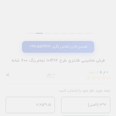
همین الان تماس بگیر 09905599960
فرش ماشینی فانتزی طرح 101462 تمام رنگ 700 شانه
0 از 5
(0 نفر)
0 نظر
ابعاد مورد نظر خود را انتخاب کنید :
2*3 (6متر)
1.5*2.25