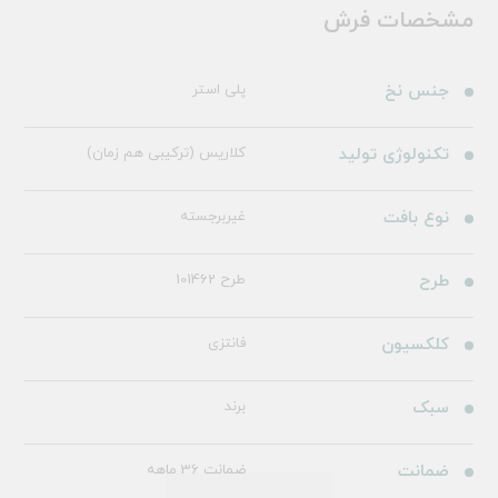
مشخصات فرش
جنس نخ
پلی استر
تکنولوژی تولید
کلاریس (ترکیبی هم زمان)
نوع بافت
غیربرجسته
طرح
طرح 101462
کلکسیون
فانتزی
سبک
برند
ضمانت
ضمانت 36 ماهه