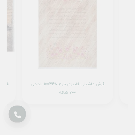
طرح 100452 بادامی
فرش ماشینی فانتزی طرح 100448 بادامی
700 شانه
انتخاب فرش سخته؟