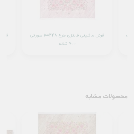
 101429 تمام رنگ
فرش ماشینی فانتزی طرح 100448 صورتی
700 شانه
محصولات مشابه