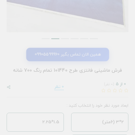
همین الان تماس بگیر 09905599960
فرش ماشینی فانتزی طرح 101440 تمام رنگ 700 شانه
0 از 5
(0 نفر)
0 نظر
ابعاد مورد نظر خود را انتخاب کنید :
2*3 (6متر)
1.5*2.25