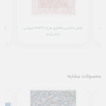
 101429 تمام رنگ
فرش ماشینی فانتزی طرح 100448 صورتی
700 شانه
محصولات مشابه