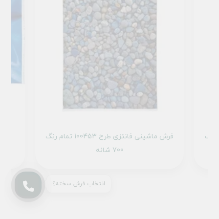
رح 101443 تمام رنگ
فرش ماشینی فانتزی طرح 100453 تمام رنگ
700 شانه
انتخاب فرش سخته؟