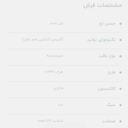
مشخصات فرش
جنس نخ
پلی استر
تکنولوژی تولید
کلاریس (ترکیبی هم زمان)
نوع بافت
غیربرجسته
طرح
طرح 101440
کلکسیون
فانتزی
سبک
برند
ضمانت
ضمانت 36 ماهه