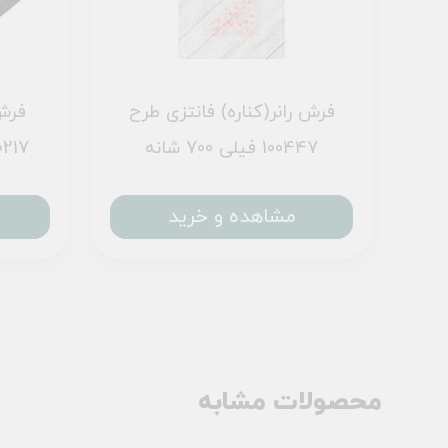
ح
فرش رانر(کناره) فانتزی طرح
فرش
100447 فیلی 700 شانه
300217 تمام ر
مشاهده و خرید
محصولات مشابه