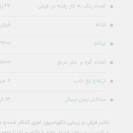
تعداد رنگ به کار رفته در فرش
22 رنگ
شانه
فرش 700 شا
تراکم
3300
تعداد گره بر متر مربع
5000
ارتفاع نخ خاب
8 میلی متر
حداکثر زمان ارسال
14 الی 19 روز کاری
تاثیر فرش بر زیبایی دکوراسیون امری آشکار شده و 
و نادرست میتواند فضای خانه را ناآرام و نازیبا ج