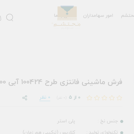
حتشم
امور سهامداران
تماس با ما
فرش ماشینی فانتزی طرح 100424 آبی 700 شانه
0 از 5
0 نظر
(0 نفر)
جنس نخ :
پلی استر
تکنولوژی تولید :
کلاریس (ترکیبی هم زمان)