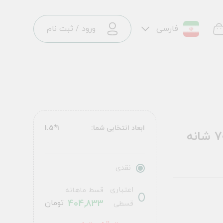
فارسی
ورود
/
ثبت نام
ابعاد انتخابی شما:
1*1.5
نقدی
اعتباری
قسط ماهانه
404,833
تومان
قسطی