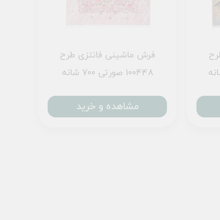
رح
فرش ماشینی فانتزی طرح
100448 صورتی 700 شانه
مشاهده و خرید