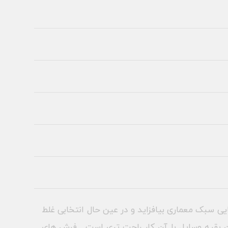
ی سبک معماری بیافزاید و در عین حال انتخابی غلط
دن بقیه وسایل با آن کار راحت تری است . فرش های