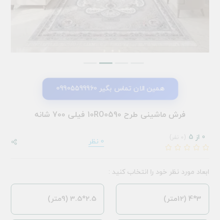
همین الان تماس بگیر 09905599960
فرش ماشینی طرح 10RO0590 فیلی 700 شانه
0 از 5
(0 نفر)
0 نظر
ابعاد مورد نظر خود را انتخاب کنید :
3*4 (12متر)
2.5*3.5 (9متر)