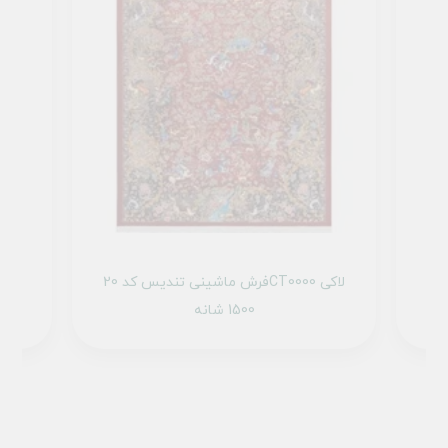
1 تمام رنگ
فرش ماشینی تندیس کد 20CT0000 لاکی
1500 شانه