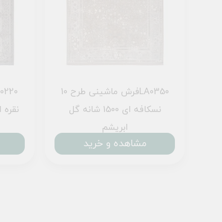
فرش ماشینی طرح 10LA0360
فرش ماشینی طرح 10LA0350
نسکافه ای 1500 شانه گل
نقره ای 1500 شانه 
ابریشم
مشاهده و خرید