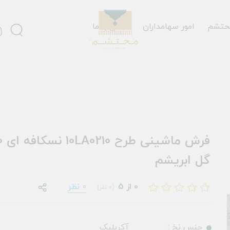
حتشم
امور سهامداران
تماس با ما
گل ابریشم
0 از 5
0 نظر
(0 نفر)
جنس نخ :
آکریلیک