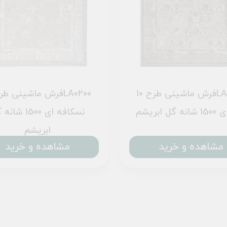
فرش ماشینی طرح 10LA0220
گل ابریشم
نسکافه ای 1500 ش
ابریشم
مشاهده و خرید
مشاهده و خرید