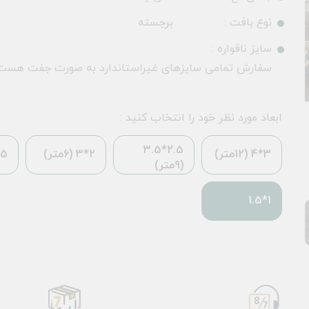
نوع بافت :
برجسته
سایز ناقواره :
سفارش تمامی سایزهای غیراستاندارد به صورت جفت هست
ابعاد مورد نظر خود را انتخاب کنید :
2.5*3.5
3*4 (12متر)
2*3 (6متر)
*2.25
(9متر)
1*1.5