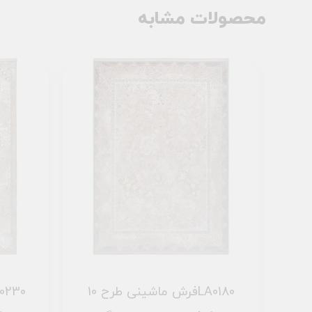
محصولات مشابه
فرش ماشینی طرح 10LA0100
فرش ماشینی طرح 10LA0180