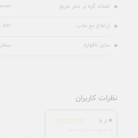
تعداد گره بر متر مربع
0000
ارتفاع نخ خاب
5±1 میلی متر
سایز ناقواره
سفار
نظرات کاربران
0
از 5
از مجموع 0 امتیاز ثبت شده