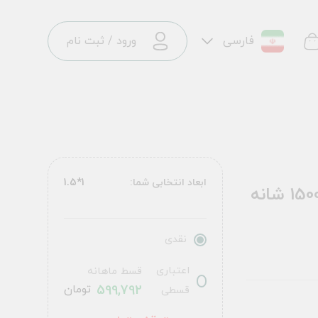
فارسی
ورود
/
ثبت نام
ابعاد انتخابی شما:
1*1.5
فرش ماشینی طرح 10LA0210 نسکافه ای 1500 شانه
نقدی
اعتباری
قسط ماهانه
599,792
تومان
قسطی