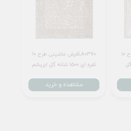
فرش ماشینی طرح 10LA0200
فرش ماشینی طرح 10LA0370
انه گل
نقره ای 1500 شانه گل ابریشم
مشاهده و خرید