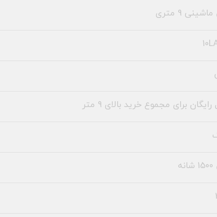
شینی 9 متری
10L
رایگان برای مجموع خرید بالای 9 متر
نه