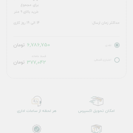
برای مجموع
خرید بالای ۹ متر
حداکثر زمان ارسال:
14 الی 19 روز کاری
6,786,750
تومان
نقدی
قسط ماهانه
اعتباری قسطی
377,042
تومان
امکان تحویل اکسپرس
هر لحظه از ساعات اداری