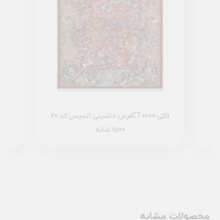
1 تمام رنگ
فرش ماشینی تندیس کد 20CT0000 لاکی
1500 شانه
محصولات مشابه