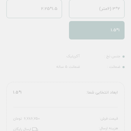
2*3 (6متر)
1.5*2.25
1*1.5
جنس نخ :
آکریلیک
ضمانت :
ضمانت 5 ساله
ابعاد انتخابی شما:
1*1.5
قیمت فرش:
6,786,750
تومان
هزینه ارسال:
ارسال رایگان