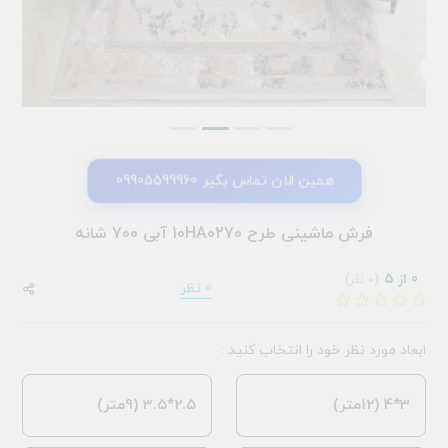
همین الان تماس بگیر 09905599960
فرش ماشینی طرح 10HA0270 آبی 700 شانه
0 از 5
(0 نفر)
0 نظر
ابعاد مورد نظر خود را انتخاب کنید :
3*4 (12متر)
2.5*3.5 (9متر)