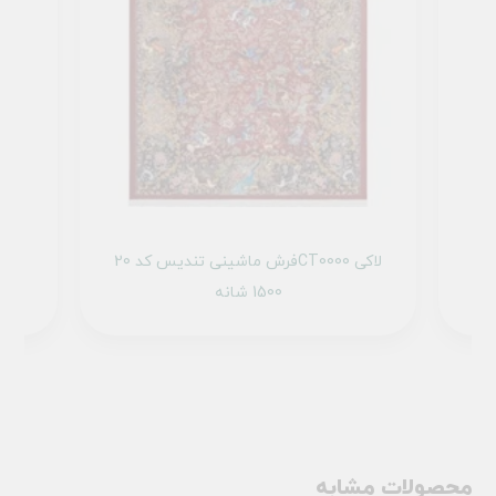
1 تمام رنگ
فرش ماشینی تندیس کد 20CT0000 لاکی
1500 شانه
محصولات مشابه