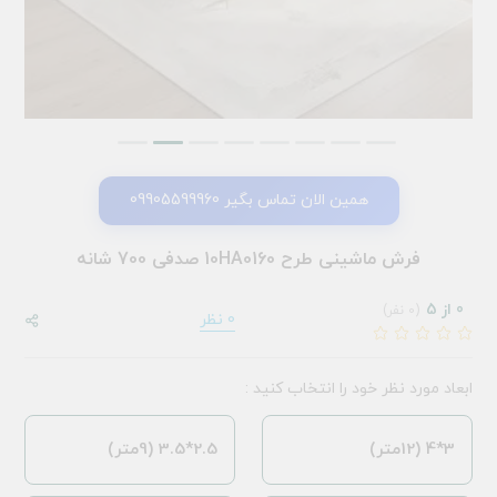
همین الان تماس بگیر 09905599960
فرش ماشینی طرح 10HA0160 صدفی 700 شانه
0 از 5
(0 نفر)
0 نظر
ابعاد مورد نظر خود را انتخاب کنید :
3*4 (12متر)
2.5*3.5 (9متر)