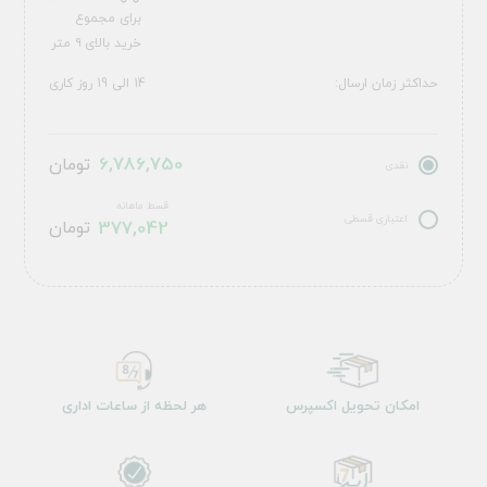
برای مجموع
خرید بالای ۹ متر
حداکثر زمان ارسال:
14 الی 19 روز کاری
6,786,750
تومان
نقدی
قسط ماهانه
اعتباری قسطی
377,042
تومان
امکان تحویل اکسپرس
هر لحظه از ساعات اداری