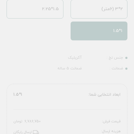
2*3 (6متر)
1.5*2.25
1*1.5
جنس نخ :
آکریلیک
ضمانت :
ضمانت 5 ساله
ابعاد انتخابی شما:
1*1.5
قیمت فرش:
6,786,750
تومان
هزینه ارسال:
ارسال رایگان