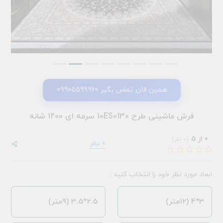
همین الان تماس بگیر 09905599960
فرش ماشینی طرح 10ES0130 سرمه ای 1200 شانه
0 از 5
(0 نفر)
0 نظر
ابعاد مورد نظر خود را انتخاب کنید :
3*4 (12متر)
2.5*3.5 (9متر)