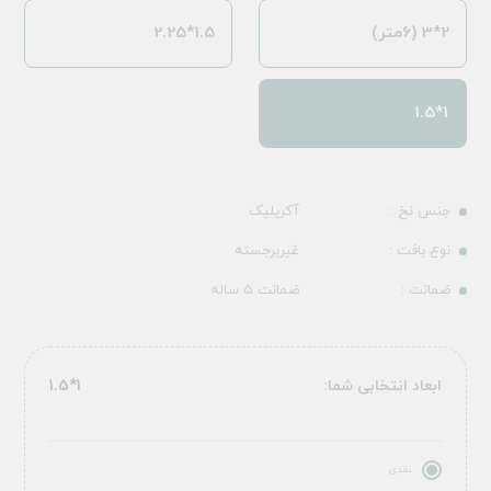
2*3 (6متر)
1.5*2.25
1*1.5
جنس نخ :
آکریلیک
نوع بافت :
غیربرجسته
ضمانت :
ضمانت 5 ساله
ابعاد انتخابی شما:
1*1.5
نقدی