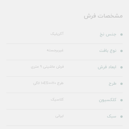
مشخصات فرش
جنس نخ
آکریلیک
نوع بافت
غیربرجسته
ابعاد فرش
فرش ماشینی 9 متری
طرح
طرح 10ES0070 لاکی
کلکسیون
کلاسیک
سبک
ایرانی