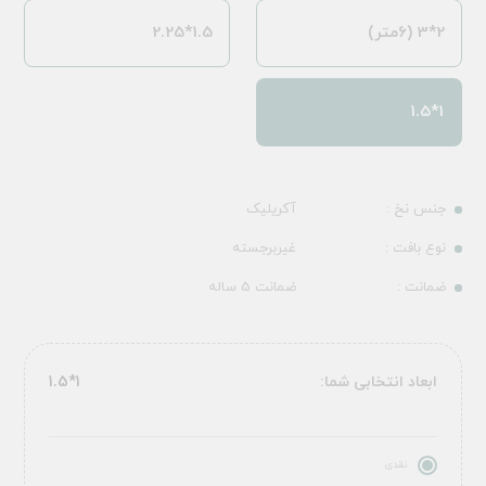
2*3 (6متر)
1.5*2.25
1*1.5
جنس نخ :
آکریلیک
نوع بافت :
غیربرجسته
ضمانت :
ضمانت 5 ساله
ابعاد انتخابی شما:
1*1.5
نقدی