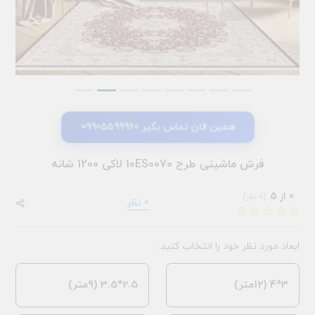
همین الان تماس بگیر 09905599960
فرش ماشینی طرح 10ES0070 لاکی 1200 شانه
0 از 5
(0 نفر)
0 نظر
ابعاد مورد نظر خود را انتخاب کنید :
3*4 (12متر)
2.5*3.5 (9متر)