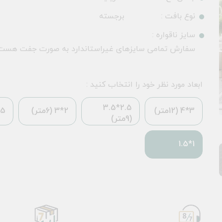
نوع بافت :
برجسته
سایز ناقواره :
سفارش تمامی سایزهای غیراستاندارد به صورت جفت هست
ابعاد مورد نظر خود را انتخاب کنید :
2.5*3.5
3*4 (12متر)
2*3 (6متر)
*2.25
(9متر)
1*1.5