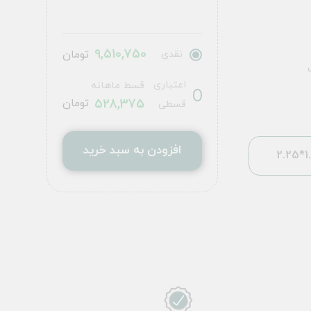
9,510,750
نقدی
تومان
اعتباری
قسط ماهانه
528,375
تومان
قسطی
افزودن به سبد خرید
1.5