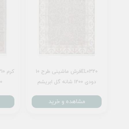
فرش ماشینی طرح 10EL0290
فرش ماشینی طرح 10EL0320
دودی 1200 شانه گل ابریشم
1200 
مشاهده و خرید