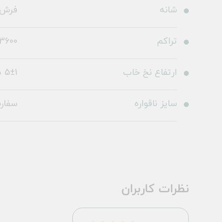
شانه
فرش 1200 شا
تراکم
3600
ارتفاع نخ خاب
5±1 میلی متر
سایز ناقواره
سفار
نظرات کاربران