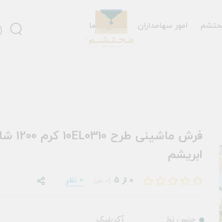
حتشم
امور سهامداران
تماس با ما
فرش ماشینی طرح 
ابریشم
0 از 5
0 نظر
(0 نفر)
جنس نخ :
آکریلیک