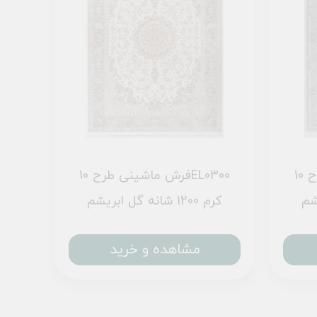
فرش ماشینی طرح 10EL0200
فرش ماشینی طرح 10EL0300
کرم 1200 شانه گل ابریشم
مشاهده و خرید