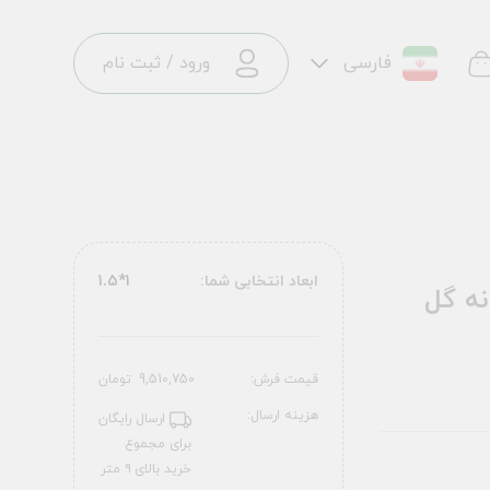
فارسی
ورود
/
ثبت نام
ابعاد انتخابی شما:
1*1.5
10EL0310 کرم 1200 شانه گل
قیمت فرش:
9,510,750
تومان
هزینه ارسال:
ارسال رایگان
برای مجموع
خرید بالای ۹ متر