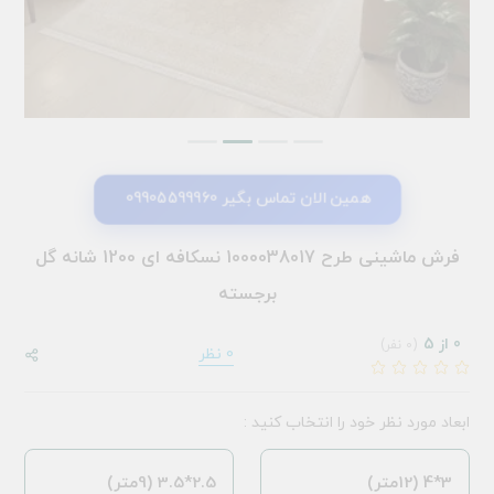
همین الان تماس بگیر 09905599960
فرش ماشینی طرح 1000038017 نسکافه ای 1200 شانه گل
برجسته
0 از 5
(0 نفر)
0 نظر
ابعاد مورد نظر خود را انتخاب کنید :
3*4 (12متر)
2.5*3.5 (9متر)