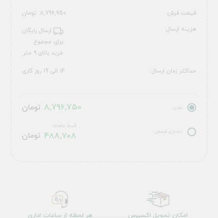
قیمت فرش:
8,796,750
تومان
هزینه ارسال:
ارسال رایگان
برای مجموع
خرید بالای ۹ متر
حداکثر زمان ارسال:
14 الی 19 روز کاری
8,796,750
تومان
نقدی
قسط ماهانه
اعتباری قسطی
488,708
تومان
امکان تحویل اکسپرس
هر لحظه از ساعات اداری