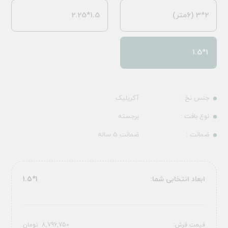
2*3 (6متر)
1.5*2.25
1*1.5
جنس نخ :
آکریلیک
نوع بافت :
برجسته
ضمانت :
ضمانت 5 ساله
ابعاد انتخابی شما:
1*1.5
قیمت فرش:
8,796,750
تومان