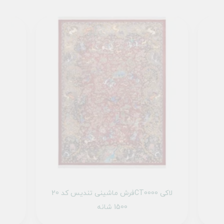
1 تمام رنگ
فرش ماشینی تندیس کد 20CT0000 لاکی
1500 شانه