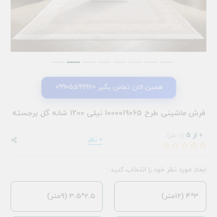
همین الان تماس بگیر 09905599960
فرش ماشینی طرح 1000019065 نیلی 1200 شانه گل برجسته
0 از 5
(0 نفر)
0 نظر
ابعاد مورد نظر خود را انتخاب کنید :
3*4 (12متر)
2.5*3.5 (9متر)