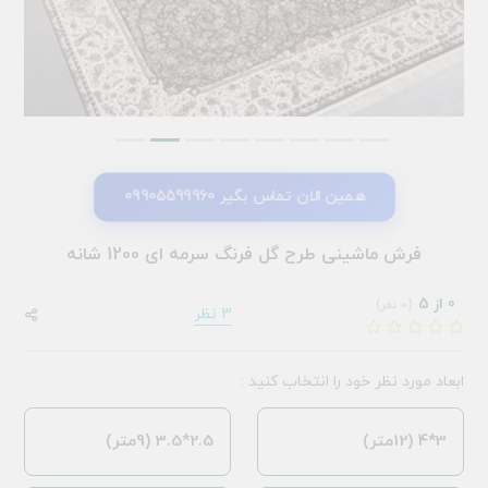
همین الان تماس بگیر 09905599960
فرش ماشینی طرح گل فرنگ سرمه ای 1200 شانه
0 از 5
(0 نفر)
3 نظر
ابعاد مورد نظر خود را انتخاب کنید :
3*4 (12متر)
2.5*3.5 (9متر)