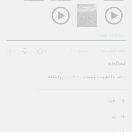
مشاهده همه
فاطمه افضل پور
9 شهریور 1402
0
0
0
گلفرنگ زیبا
سلام. با فضای خونم همخونی داره و خیلی قشنگه
لطیف
زیبا