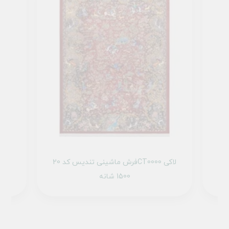
1 تمام رنگ
فرش ماشینی تندیس کد 20CT0000 لاکی
1500 شانه