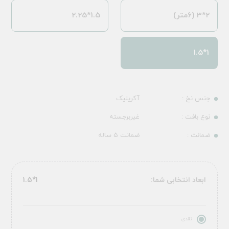
2*3 (6متر)
1.5*2.25
1*1.5
جنس نخ :
آکریلیک
نوع بافت :
غیربرجسته
ضمانت :
ضمانت 5 ساله
ابعاد انتخابی شما:
1*1.5
نقدی