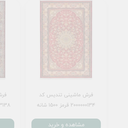
فرش ماشینی تندیس کد
فرش
2000000134 قرمز 1500 شانه
2000003138 
مشاهده و خرید