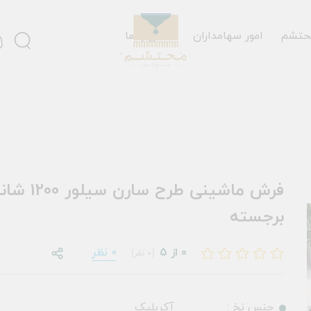
حتشم
امور سهامداران
تماس با ما
فرش ماشینی طرح سار
برجسته
0 از 5
0 نظر
(0 نفر)
جنس نخ :
آکریلیک