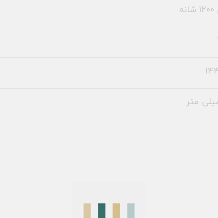
نه
144