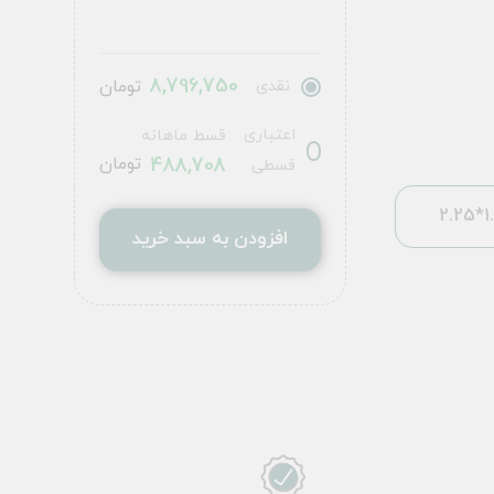
8,796,750
نقدی
تومان
اعتباری
قسط ماهانه
488,708
تومان
قسطی
1.5
افزودن به سبد خرید