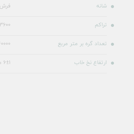
شانه
فرش 1200 شا
تراکم
3600
تعداد گره بر متر مربع
0000
ارتفاع نخ خاب
6±1 میلی متر