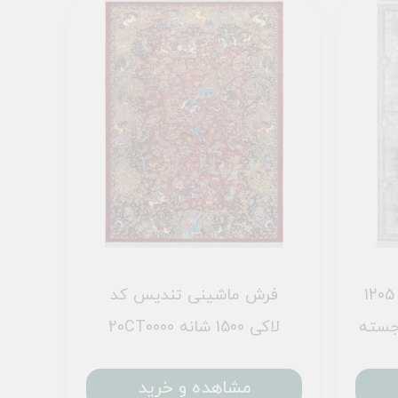
فرش ماشینی طرح سارن 1205
فرش ماشینی تندیس کد
20CT0000 لاکی 1500 شانه
مشاهده و خرید