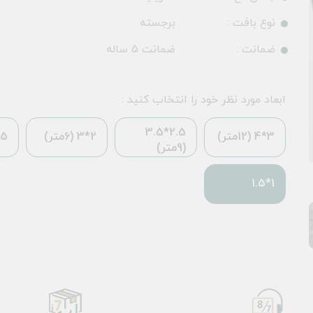
نوع بافت :
برجسته
ضمانت :
ضمانت 5 ساله
ابعاد مورد نظر خود را انتخاب کنید :
2.5*3.5
3*4 (12متر)
2*3 (6متر)
*2.25
(9متر)
1*1.5