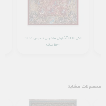
1 تمام رنگ
فرش ماشینی تندیس کد 20CT0000 لاکی
1500 شانه
محصولات مشابه