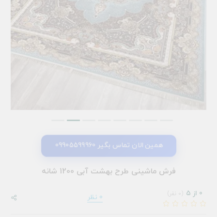
همین الان تماس بگیر 09905599960
فرش ماشینی طرح بهشت آبی 1200 شانه
0 از 5
(0 نفر)
0 نظر