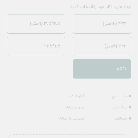
ابعاد مورد نظر خود را انتخاب کنید :
3*4 (12متر)
2.5*3.5 (9متر)
2*3 (6متر)
1.5*2.25
1*1.5
جنس نخ :
آکریلیک
نوع بافت :
غیربرجسته
ضمانت :
ضمانت 5 ساله