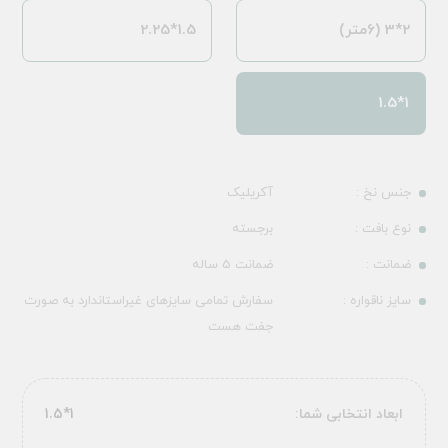
2*3 (6متر)
1.5*2.25
1*1.5
جنس نخ :
آکریلیک
نوع بافت :
برجسته
ضمانت :
ضمانت 5 ساله
سایز ناقواره :
سفارش تمامی سایزهای غیراستاندارد به صورت
جفت هست
ابعاد انتخابی شما:
1*1.5