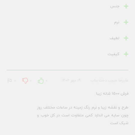
جنس
نرم
لطیف
کیفیت
علیرضا حبیب دخت بناب
19 مهر 1402
0
0
0
فرش 1500 شانه زیبا
طرح و نقشه زیبا و نرم رنگ زمینه در ساعات مختلف روز
چون سایه می اندازد کمی متفاوت است در کل خوب و
شیک است