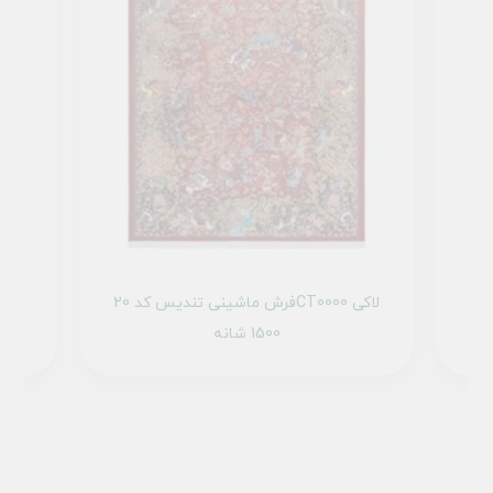
1 تمام رنگ
فرش ماشینی تندیس کد 20CT0000 لاکی
1500 شانه