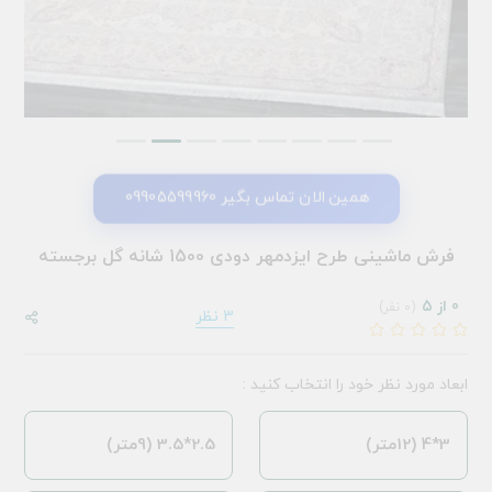
همین الان تماس بگیر 09905599960
فرش ماشینی طرح ایزدمهر دودی 1500 شانه گل برجسته
0 از 5
(0 نفر)
3 نظر
ابعاد مورد نظر خود را انتخاب کنید :
3*4 (12متر)
2.5*3.5 (9متر)