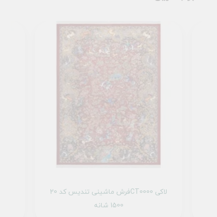
1 تمام رنگ
فرش ماشینی تندیس کد 20CT0000 لاکی
1500 شانه