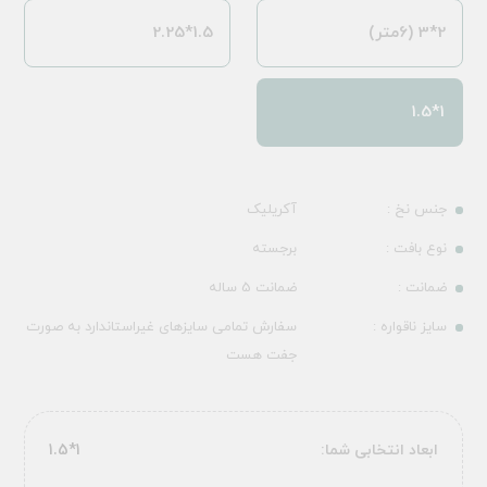
2*3 (6متر)
1.5*2.25
1*1.5
جنس نخ :
آکریلیک
نوع بافت :
برجسته
ضمانت :
ضمانت 5 ساله
سایز ناقواره :
سفارش تمامی سایزهای غیراستاندارد به صورت
جفت هست
ابعاد انتخابی شما:
1*1.5