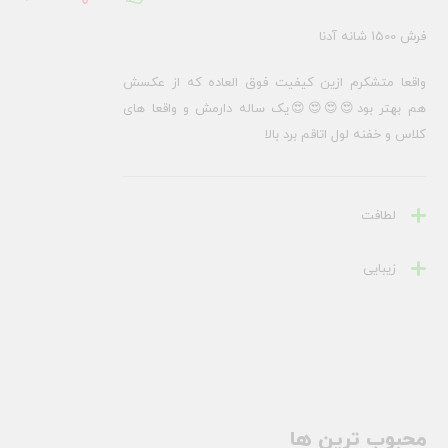
فرش 1500 شانه آدنا
واقعا متشکرم ازین کیفیت فوق العاده که از عکسش
هم بهتر بود😍😍😍😍یک ساله دارمش و واقعا های
کلاس و خفنه لول اتاقم برد بالا
لطافت
زیبایی
محبوب ترین ها