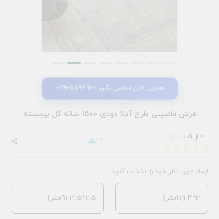
همین الان تماس بگیر 09905599960
فرش ماشینی طرح آدنا دودی 1500 شانه گل برجسته
0 از 5
(0 نفر)
2 نظر
ابعاد مورد نظر خود را انتخاب کنید :
3*4 (12متر)
2.5*3.5 (9متر)