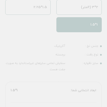
2*3 (6متر)
1.5*2.25
1*1.5
جنس نخ :
آکریلیک
نوع بافت :
برجسته
سایز ناقواره :
سفارش تمامی سایزهای غیراستاندارد به صورت
جفت هست
ابعاد انتخابی شما:
1*1.5