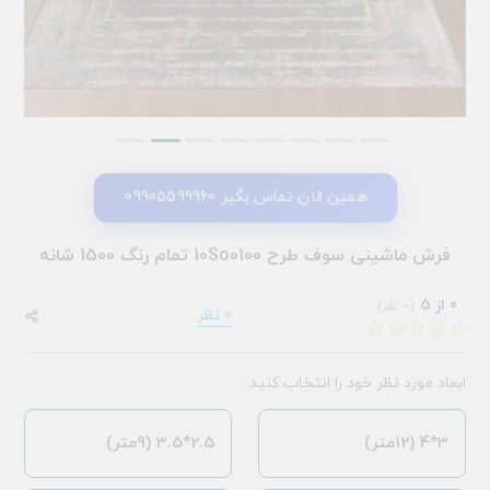
همین الان تماس بگیر 09905599960
فرش ماشینی سوف طرح 10So0100 تمام رنگ 1500 شانه
0 از 5
(0 نفر)
0 نظر
ابعاد مورد نظر خود را انتخاب کنید :
3*4 (12متر)
2.5*3.5 (9متر)