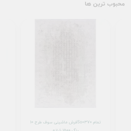
محبوب ترین ها
فرش ماشینی سوف طرح 10So0430 تمام
فرش ماشینی سوف طرح 10So0370 تمام
رنگ 1500 شانه