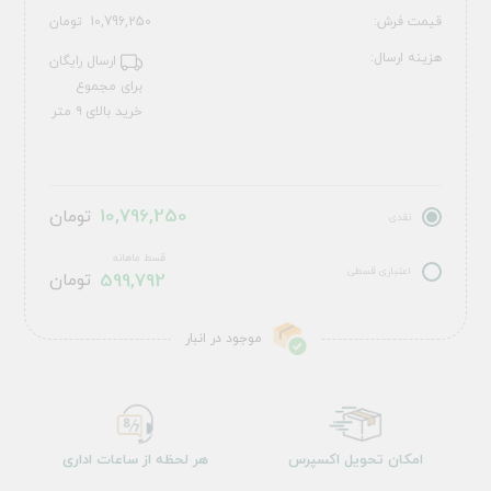
قیمت فرش:
10,796,250
تومان
هزینه ارسال:
ارسال رایگان
برای مجموع
خرید بالای ۹ متر
10,796,250
تومان
نقدی
قسط ماهانه
اعتباری قسطی
599,792
تومان
موجود در انبار
امکان تحویل اکسپرس
هر لحظه از ساعات اداری